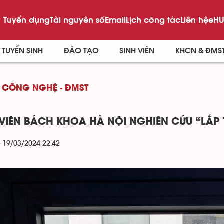
Tuyển dụng
Tài nguyên số
Email
Lịch công tác
Liên hệ
eHU
TUYỂN SINH
ĐÀO TẠO
SINH VIÊN
KHCN & ĐMS
 CÔNG NGHỆ - ĐMST
 VIÊN BÁCH KHOA HÀ NỘI NGHIÊN CỨU “LẮP 
- 19/03/2024 22:42