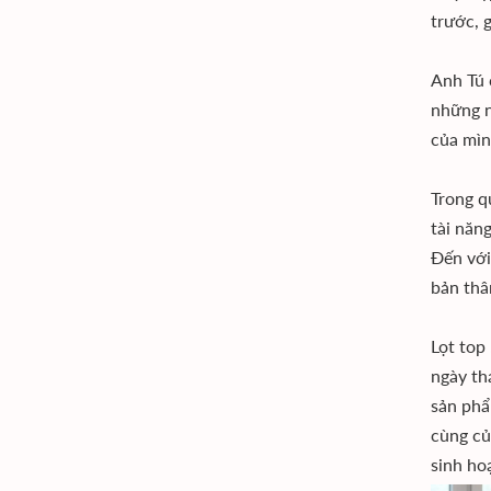
trước, 
Anh Tú 
những n
của mìn
Trong q
tài năn
Đến với
bản thâ
Lọt top
ngày th
sản phẩ
cùng củ
sinh ho