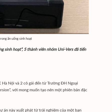
rong ăn uống sinh hoạt
g sinh hoạt”, 5 thành viên nhóm Uni-Vers đã tiến
K Hà Nội và 2 cô gái đến từ Trường ĐH Ngoại
version”, với mong muốn tạo nên một phiên bản đặc
ự án này xuất phát từ trải nghiệm của một bạn