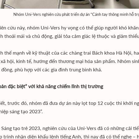
Nhóm Uni-Vers nghiên cứu phát triển dự án “Cánh tay thông minh hỗ trợ
iên cứu này, nhóm Uni-Vers hy vọng có thể giúp người khó khăn
h thoải mái và chủ động, giải tỏa cảm giác lệ thuộc và giảm thi
h thế mạnh về kỹ thuật của các chàng trai Bách khoa Hà Nội, ha
 xã hội, kinh tế, hướng đến thương mại hóa sản phẩm. Nhóm sinh
 đồng, phù hợp với các gia đình trung bình khá.
bản đặc biệt” với khả năng chiếm lĩnh thị trường
t, trước đó, nhóm đã đưa dự án này lọt top 12 cuộc thi khởi nghiê
hiệp sáng tạo 2023”.
 Sáng tạo trẻ 2023, nghiên cứu của Uni-Vers đã có những cải tiế
p trình nhận diện khẩu lệnh tiếng Anh, thì nay đã có thể nghe – h