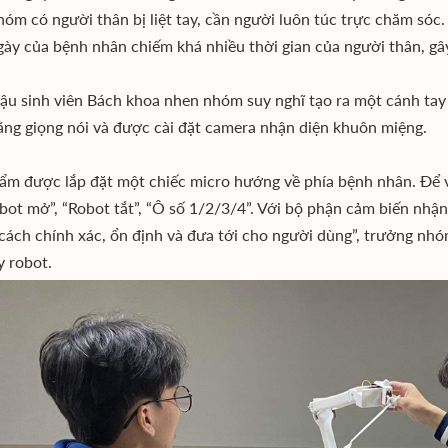
hóm có người thân bị liệt tay, cần người luôn túc trực chăm sóc
gày của bệnh nhân chiếm khá nhiều thời gian của người thân, gây
cậu sinh viên Bách khoa nhen nhóm suy nghĩ tạo ra một cánh tay ro
ằng giọng nói và được cài đặt camera nhận diện khuôn miệng.
ẩm được lắp đặt một chiếc micro hướng về phía bệnh nhân. Để 
obot mở”, “Robot tắt”, “Ô số 1/2/3/4”. Với bộ phận cảm biến nhậ
cách chính xác, ổn định và đưa tới cho người dùng”, trưởng nhó
y robot.