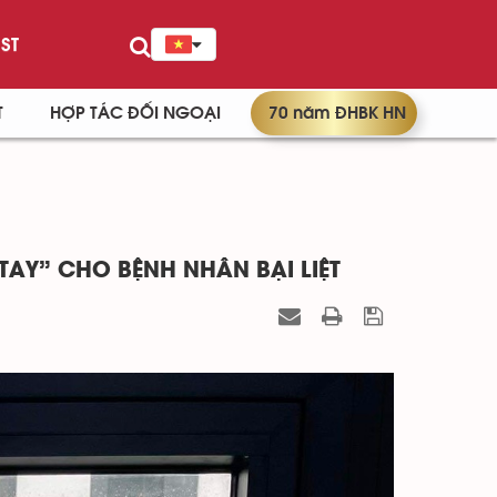
ST
T
HỢP TÁC ĐỐI NGOẠI
70 năm ĐHBK HN
TAY” CHO BỆNH NHÂN BẠI LIỆT