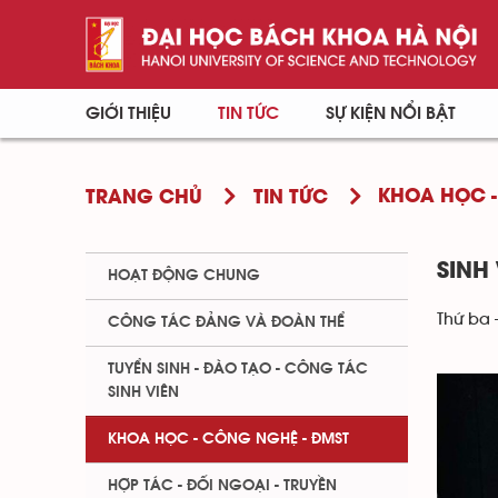
GIỚI THIỆU
TIN TỨC
SỰ KIỆN NỔI BẬT
KHOA HỌC -
TRANG CHỦ
TIN TỨC
SINH
HOẠT ĐỘNG CHUNG
Thứ ba 
CÔNG TÁC ĐẢNG VÀ ĐOÀN THỂ
TUYỂN SINH - ĐÀO TẠO - CÔNG TÁC
SINH VIÊN
KHOA HỌC - CÔNG NGHỆ - ĐMST
HỢP TÁC - ĐỐI NGOẠI - TRUYỀN