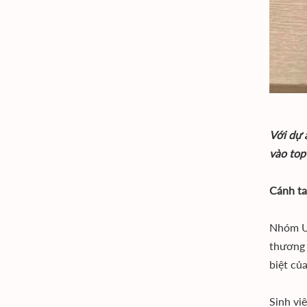
Với dự 
vào top 
Cánh ta
Nhóm Un
thương 
biệt củ
Sinh vi