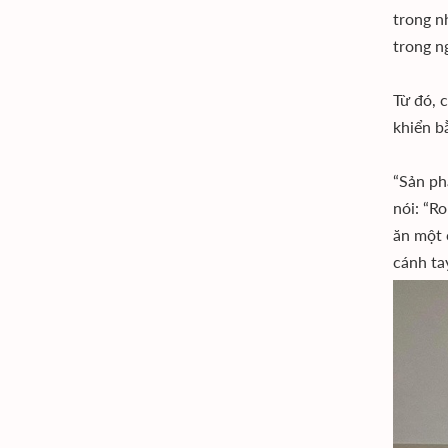
trong n
trong n
Từ đó, 
khiển b
“Sản ph
nói: “R
ăn một 
cánh ta