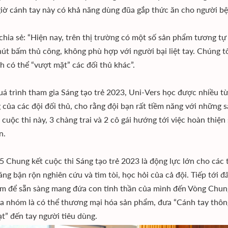
giờ cánh tay này có khả năng dùng đũa gắp thức ăn cho người b
chia sẻ: “Hiện nay, trên thị trường có một số sản phẩm tương t
út bấm thủ công, không phù hợp với người bại liệt tay. Chúng t
h có thể “vượt mặt” các đối thủ khác”.
uá trình tham gia Sáng tạo trẻ 2023, Uni-Vers học được nhiều từ
g của các đội đối thủ, cho rằng đội bạn rất tiềm năng với những
 cuộc thi này, 3 chàng trai và 2 cô gái hướng tới việc hoàn thiệ
n.
 5 Chung kết cuộc thi Sáng tạo trẻ 2023 là động lực lớn cho cá
áng bận rộn nghiên cứu và tìm tòi, học hỏi của cả đội. Tiếp tới đ
m để sẵn sàng mang đứa con tinh thần của mình đến Vòng Chung 
a nhóm là có thể thương mại hóa sản phẩm, đưa “Cánh tay thôn
ạt” đến tay người tiêu dùng.