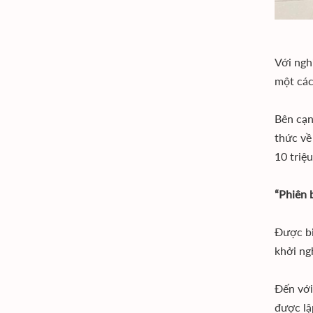
Với ngh
một các
Bên cạn
thức về
10 triệu
“Phiên 
Được biế
khởi ng
Đến với
được lậ