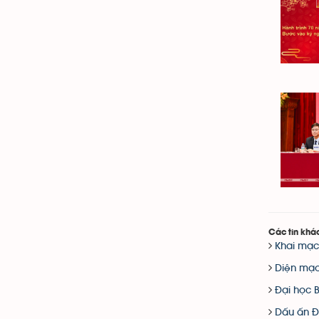
Các tin khá
Khai mạc
Diện mạo
Đại học 
Dấu ấn Đ