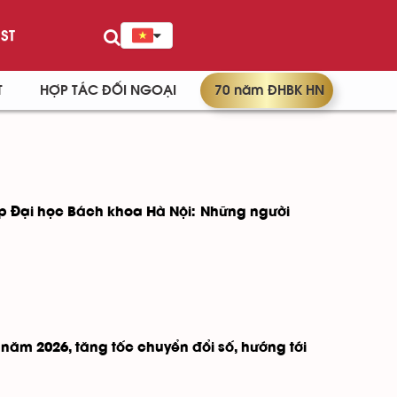
ST
T
HỢP TÁC ĐỐI NGOẠI
70 năm ĐHBK HN
 Đại học Bách khoa Hà Nội: Những người
năm 2026, tăng tốc chuyển đổi số, hướng tới