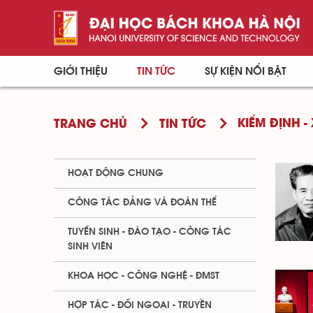
GIỚI THIỆU
TIN TỨC
SỰ KIỆN NỔI BẬT
KIỂM ĐỊNH -
TRANG CHỦ
TIN TỨC
HOẠT ĐỘNG CHUNG
CÔNG TÁC ĐẢNG VÀ ĐOÀN THỂ
TUYỂN SINH - ĐÀO TẠO - CÔNG TÁC
SINH VIÊN
KHOA HỌC - CÔNG NGHỆ - ĐMST
HỢP TÁC - ĐỐI NGOẠI - TRUYỀN