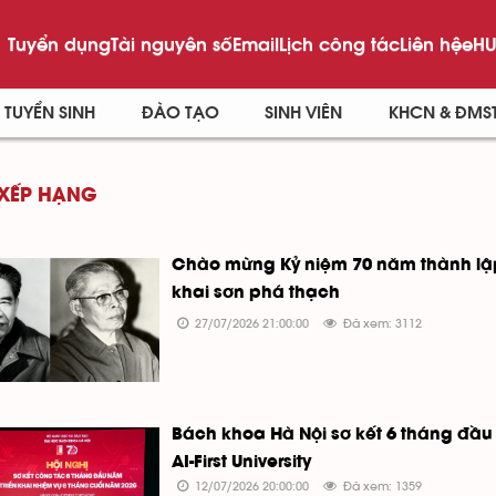
Tuyển dụng
Tài nguyên số
Email
Lịch công tác
Liên hệ
eHU
TUYỂN SINH
ĐÀO TẠO
SINH VIÊN
KHCN & ĐMS
 XẾP HẠNG
Chào mừng Kỷ niệm 70 năm thành lập
khai sơn phá thạch
27/07/2026 21:00:00
Đã xem: 3112
Bách khoa Hà Nội sơ kết 6 tháng đầu 
AI-First University
12/07/2026 20:00:00
Đã xem: 1359