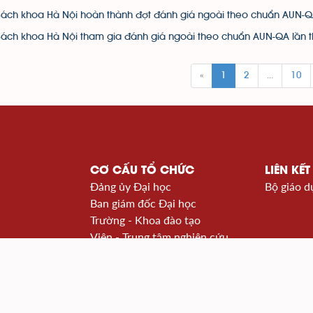
Bách khoa Hà Nội hoàn thành đợt đánh giá ngoài theo chuẩn AUN-Q
Bách khoa Hà Nội tham gia đánh giá ngoài theo chuẩn AUN-QA lần 
«
1
2
...
10
CƠ CẤU TỔ CHỨC
LIÊN KẾT
Đảng ủy Đại học
Bộ giáo d
Ban giám đốc Đại học
Trường - Khoa đào tạo
Viện - Trung tâm nghiên cứu
à Nội
Văn phòng - Ban - Trung tâm