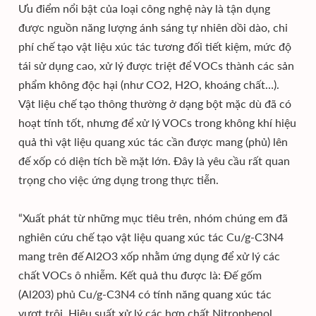
Ưu điểm nổi bật của loại công nghệ này là tận dụng
được nguồn năng lượng ánh sáng tự nhiên dồi dào, chi
phí chế tạo vật liệu xúc tác tương đối tiết kiệm, mức độ
tái sử dụng cao, xử lý được triệt để VOCs thành các sản
phẩm không độc hại (như CO2, H2O, khoáng chất…).
Vật liệu chế tạo thông thường ở dạng bột mặc dù đã có
hoạt tính tốt, nhưng để xử lý VOCs trong không khí hiệu
quả thì vật liệu quang xúc tác cần được mang (phủ) lên
đế xốp có diện tích bề mặt lớn. Đây là yêu cầu rất quan
trọng cho việc ứng dụng trong thực tiễn.
“Xuất phát từ những mục tiêu trên, nhóm chúng em đã
nghiên cứu chế tạo vật liệu quang xúc tác Cu/g-C3N4
mang trên đế Al2O3 xốp nhằm ứng dụng để xử lý các
chất VOCs ô nhiễm. Kết quả thu được là: Đế gốm
(Al203) phủ Cu/g-C3N4 có tính năng quang xúc tác
vượt trội. Hiệu suất xử lý các hợp chất Nitrophenol