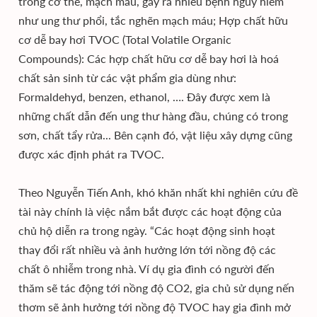
trong cơ thể, mạch máu, gây ra nhiều bệnh nguy hiểm
như ung thư phổi, tắc nghẽn mạch máu; Hợp chất hữu
cơ dễ bay hơi TVOC (Total Volatile Organic
Compounds): Các hợp chất hữu cơ dễ bay hơi là hoá
chất sản sinh từ các vật phẩm gia dùng như:
Formaldehyd, benzen, ethanol, …. Đây được xem là
những chất dẫn đến ung thư hàng đầu, chúng có trong
sơn, chất tẩy rửa... Bên cạnh đó, vật liệu xây dựng cũng
được xác định phát ra TVOC.
Theo Nguyễn Tiến Anh, khó khăn nhất khi nghiên cứu đề
tài này chính là việc nắm bắt được các hoạt động của
chủ hộ diễn ra trong ngày. “Các hoạt động sinh hoạt
thay đổi rất nhiều và ảnh hưởng lớn tới nồng độ các
chất ô nhiễm trong nhà. Ví dụ gia đình có người đến
thăm sẽ tác động tới nồng độ CO2, gia chủ sử dụng nến
thơm sẽ ảnh hưởng tới nồng độ TVOC hay gia đình mở