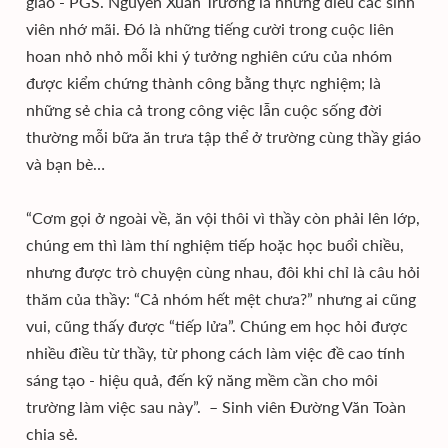
giáo - PGS. Nguyễn Xuân Trường là những điều các sinh
viên nhớ mãi. Đó là những tiếng cười trong cuộc liên
hoan nhỏ nhỏ mỗi khi ý tưởng nghiên cứu của nhóm
được kiểm chứng thành công bằng thực nghiệm; là
những sẻ chia cả trong công việc lẫn cuộc sống đời
thường mỗi bữa ăn trưa tập thể ở trường cùng thầy giáo
và bạn bè…
“Cơm gọi ở ngoài về, ăn vội thôi vì thầy còn phải lên lớp,
chúng em thì làm thí nghiệm tiếp hoặc học buổi chiều,
nhưng được trò chuyện cùng nhau, đôi khi chỉ là câu hỏi
thăm của thầy: “Cả nhóm hết mệt chưa?” nhưng ai cũng
vui, cũng thấy được “tiếp lửa”. Chúng em học hỏi được
nhiều điều từ thầy, từ phong cách làm việc đề cao tính
sáng tạo - hiệu quả, đến kỹ năng mềm cần cho môi
trường làm việc sau này”. – Sinh viên Đường Văn Toàn
chia sẻ.