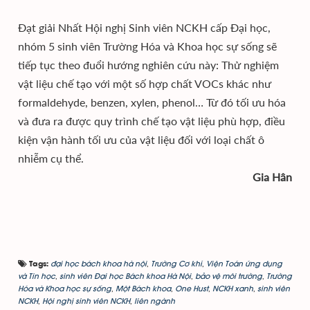
Đạt giải Nhất Hội nghị Sinh viên NCKH cấp Đại học,
nhóm 5 sinh viên Trường Hóa và Khoa học sự sống sẽ
tiếp tục theo đuổi hướng nghiên cứu này: Thử nghiệm
vật liệu chế tạo với một số hợp chất VOCs khác như
formaldehyde, benzen, xylen, phenol… Từ đó tối ưu hóa
và đưa ra được quy trình chế tạo vật liệu phù hợp, điều
kiện vận hành tối ưu của vật liệu đối với loại chất ô
nhiễm cụ thể.
Gia Hân
đại học bách khoa hà nội
,
Trường Cơ khí
,
Viện Toán ứng dụng
Tags:
và Tin học
,
sinh viên Đại học Bách khoa Hà Nội
,
bảo vệ môi trường
,
Trường
Hóa và Khoa học sự sống
,
Một Bách khoa
,
One Hust
,
NCKH xanh
,
sinh viên
NCKH
,
Hội nghị sinh viên NCKH
,
liên ngành