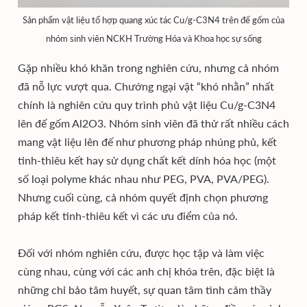
Sản phẩm vật liệu tổ hợp quang xúc tác Cu/g-C3N4 trên đế gốm của
nhóm sinh viên NCKH Trường Hóa và Khoa học sự sống
Gặp nhiều khó khăn trong nghiên cứu, nhưng cả nhóm
đã nỗ lực vượt qua. Chướng ngại vật “khó nhằn” nhất
chính là nghiên cứu quy trình phủ vật liệu Cu/g-C3N4
lên đế gốm Al2O3. Nhóm sinh viên đã thử rất nhiều cách
mang vật liệu lên đế như phương pháp nhúng phủ, kết
tinh-thiêu kết hay sử dụng chất kết dính hóa học (một
số loại polyme khác nhau như PEG, PVA, PVA/PEG).
Nhưng cuối cùng, cả nhóm quyết định chọn phương
pháp kết tinh-thiêu kết vì các ưu điểm của nó.
Đối với nhóm nghiên cứu, được học tập và làm việc
cùng nhau, cùng với các anh chị khóa trên, đặc biệt là
những chỉ bảo tâm huyết, sự quan tâm tình cảm thầy