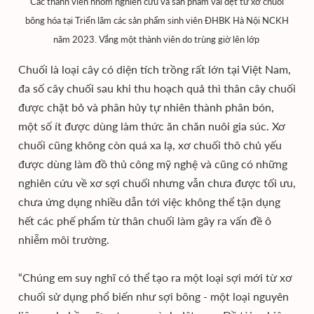
Các thành viên nhóm nghiên cứu và sản phẩm vải dệt từ xơ chuối
bông hóa tại Triển lãm các sản phẩm sinh viên ĐHBK Hà Nội NCKH
năm 2023. Vắng một thành viên do trùng giờ lên lớp
Chuối là loại cây có diện tích trồng rất lớn tại Việt Nam,
đa số cây chuối sau khi thu hoạch quả thì thân cây chuối
được chặt bỏ và phân hủy tự nhiên thành phân bón,
một số ít được dùng làm thức ăn chăn nuôi gia súc. Xơ
chuối cũng không còn quá xa lạ, xơ chuối thô chủ yếu
được dùng làm đồ thủ công mỹ nghệ và cũng có những
nghiên cứu về xơ sợi chuối nhưng vẫn chưa được tối ưu,
chưa ứng dụng nhiều dẫn tới việc không thể tận dụng
hết các phế phẩm từ thân chuối làm gây ra vấn đề ô
nhiễm môi trường.
“Chúng em suy nghĩ có thể tạo ra một loại sợi mới từ xơ
chuối sử dụng phổ biến như sợi bông - một loại nguyên