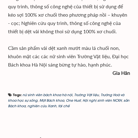
quy trình, thông số công nghệ của thiết bị sử dụng để
kéo sợi 100% xơ chuối theo phương pháp nồi – khuyên
- cọc; Nghiên cứu quy trình, thông số công nghệ của
thiết bị dệt vải không thoi sử dụng 100% xơ chuối.
Cầm sản phẩm vải dệt xanh mướt màu lá chuối non,
khuôn mặt các các nữ sinh viên Trường Vật liệu, Đại học
Bách khoa Hà Nội sáng bừng tự hào, hạnh phúc.
Gia Hân
nữ sinh viên bách khoa hà nội
,
Trường Vặt liệu
,
Trường Hoá và
Tags:
khoa học sự sống
,
Một Bách khoa
,
One Hust
,
Hội nghị sinh viên NCKH
,
sắn
Bách khoa
,
nghiên cứu Xanh
,
tái chế