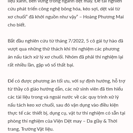
liệu xanh, bền vững trong ngành dệt may. Đề tài nghiên
cứu phát triển công nghệ bông hóa, kéo sợi, dệt vài từ
xơ chuối” đã khởi nguồn như vậy” – Hoàng Phương Mai
cho biết.
Bắt đầu nghiên cứu từ tháng 7/2022, 5 cô gái tự hào đã
vượt qua những thử thách khi thí nghiệm các phương
án nấu tách xử lý xơ chuối. Nhóm đã phải thí nghiệm lại
rất nhiều lần, gặp vô số thất bại.
Để có được phương án tối ưu, với sự định hướng, hỗ trợ
từ thầy cô giáo hướng dẫn, các nữ sinh viên đã tìm hiểu
các tài liệu trong và ngoài nước về các quy trình xử lý
nấu tách keo xơ chuối, sau đó vận dụng vào điều kiện
thực tế các thiết bị, dụng cụ, vật tư thí nghiệm có sẵn tại
phòng thí nghiệm của Viện Dệt may – Da giầy & Thời
trang, Trường Vật liệu.