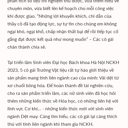
phân tích số liệu thí nghiệm thu được, vừa thêm hiểu về
chuyên môn, vừa biết lên kế hoạch cho mỗi công việc
khi được giao. “Những lời khuyến khích, chỉ dẫn của
thầy cô đã tạo động lực, sự tự tin cho chúng em không
ngại khó, ngại khổ, chấp nhận thất bại để rồi tiếp tục cố
gắng đạt được kết quả như mong muốn” – Các cô gái
chân thành chia sẻ.
Tại triển lãm Sinh viên Đại học Bách khoa Hà Nội NCKH
2023, 5 cô gái Trường Vật liệu rất tự hào giới thiệu về
sản phẩm mang tính liên ngành cao của mình: Vải dệt từ
xơ chuối bông hóa. Để hoàn thành đề tài nghiên cứu,
cho ra sản phẩm triển lãm, các nữ sinh viên đã học hỏi
thêm những kiến thức về Hóa học, có những liên hệ với
lĩnh vực Cơ khí… - những kiến thức mới với sinh viên
ngành Dệt may. Càng tìm hiểu, các cô gái lại càng thích
thú với tính liên ngành khi tham gia NCKH.