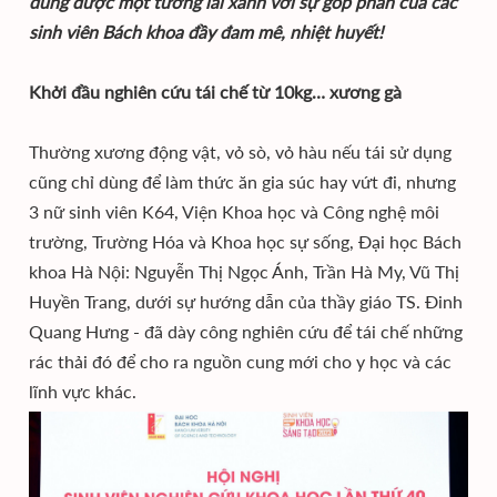
dung được một tương lai xanh với sự góp phần của các
sinh viên Bách khoa đầy đam mê, nhiệt huyết!
Khởi đầu nghiên cứu tái chế từ 10kg… xương gà
Thường xương động vật, vỏ sò, vỏ hàu nếu tái sử dụng
cũng chỉ dùng để làm thức ăn gia súc hay vứt đi, nhưng
3 nữ sinh viên K64, Viện Khoa học và Công nghệ môi
trường, Trường Hóa và Khoa học sự sống, Đại học Bách
khoa Hà Nội: Nguyễn Thị Ngọc Ánh, Trần Hà My, Vũ Thị
Huyền Trang, dưới sự hướng dẫn của thầy giáo TS. Đinh
Quang Hưng - đã dày công nghiên cứu để tái chế những
rác thải đó để cho ra nguồn cung mới cho y học và các
lĩnh vực khác.