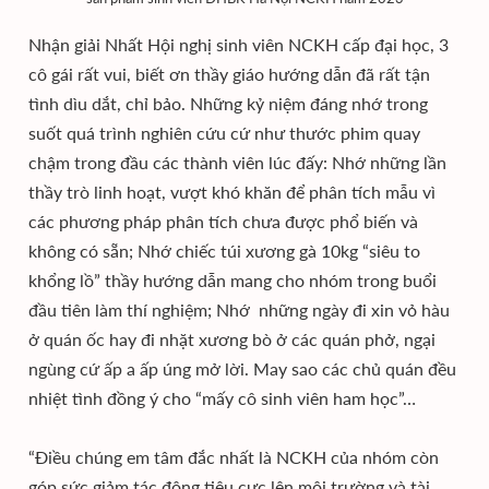
Nhận giải Nhất Hội nghị sinh viên NCKH cấp đại học, 3
cô gái rất vui, biết ơn thầy giáo hướng dẫn đã rất tận
tình dìu dắt, chỉ bảo. Những kỷ niệm đáng nhớ trong
suốt quá trình nghiên cứu cứ như thước phim quay
chậm trong đầu các thành viên lúc đấy: Nhớ những lần
thầy trò linh hoạt, vượt khó khăn để phân tích mẫu vì
các phương pháp phân tích chưa được phổ biến và
không có sẵn; Nhớ chiếc túi xương gà 10kg “siêu to
khổng lồ” thầy hướng dẫn mang cho nhóm trong buổi
đầu tiên làm thí nghiệm; Nhớ những ngày đi xin vỏ hàu
ở quán ốc hay đi nhặt xương bò ở các quán phở, ngại
ngùng cứ ấp a ấp úng mở lời. May sao các chủ quán đều
nhiệt tình đồng ý cho “mấy cô sinh viên ham học”…
“Điều chúng em tâm đắc nhất là NCKH của nhóm còn
góp sức giảm tác động tiêu cực lên môi trường và tài