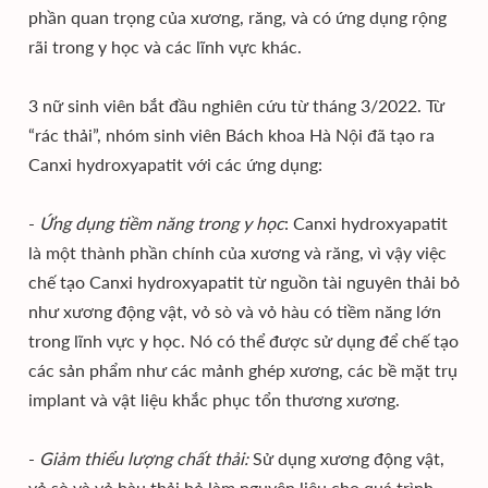
phần quan trọng của xương, răng, và có ứng dụng rộng
rãi trong y học và các lĩnh vực khác.
3 nữ sinh viên bắt đầu nghiên cứu từ tháng 3/2022. Từ
“rác thải”, nhóm sinh viên Bách khoa Hà Nội đã tạo ra
Canxi hydroxyapatit với các ứng dụng:
-
Ứng dụng tiềm năng trong y học
: Canxi hydroxyapatit
là một thành phần chính của xương và răng, vì vậy việc
chế tạo Canxi hydroxyapatit từ nguồn tài nguyên thải bỏ
như xương động vật, vỏ sò và vỏ hàu có tiềm năng lớn
trong lĩnh vực y học. Nó có thể được sử dụng để chế tạo
các sản phẩm như các mảnh ghép xương, các bề mặt trụ
implant và vật liệu khắc phục tổn thương xương.
-
Giảm thiểu lượng chất thải:
Sử dụng xương động vật,
vỏ sò và vỏ hàu thải bỏ làm nguyên liệu cho quá trình