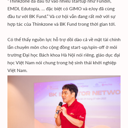
“Thinkzone đã đầu tư vào nhiều startup như Fundin,
EMDI, Edutopia, ... đặc biệt có GIMO và eJoy đã cùng
đầu tư với BK Fund.” Và cơ hội vẫn đang rất mở với sự
hợp tác của Thinkzone và BK Fund trong thời gian tới.
Có thể thấy nguồn lực hỗ trợ dồi dào cả về mặt tài chính
lẫn chuyên môn cho cộng đồng start-up/spin-off ở môi
trường Đại học Bách khoa Hà Nội nói riêng, giáo dục đại
học Việt Nam nói chung trong hệ sinh thái khởi nghiệp
Việt Nam.