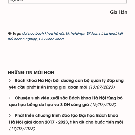
Gia Hân
đại học bách khoa hà nội
,
bk holdings
,
BK Alumni
,
bk fund
,
kết
Tags:
nối doanh nghiệp
,
CSV Bách khoa
NHỮNG TIN MỚI HƠN
Bách khoa Hà Nội bồi dưỡng cán bộ quản lý đáp ứng
(13/07/2023)
yêu cầu phát triển trong giai đoạn mới
Chuyện sinh viên xuất sắc Bách khoa Hà Nội từng bỏ
(16/07/2023)
qua học bổng du học và 3 ĐH sáng giá
Phát triển chương trình đào tạo Đại học Bách khoa
Hà Nội giai đoạn 2017 - 2023, tiền đề cho bước tiến mới
(17/07/2023)