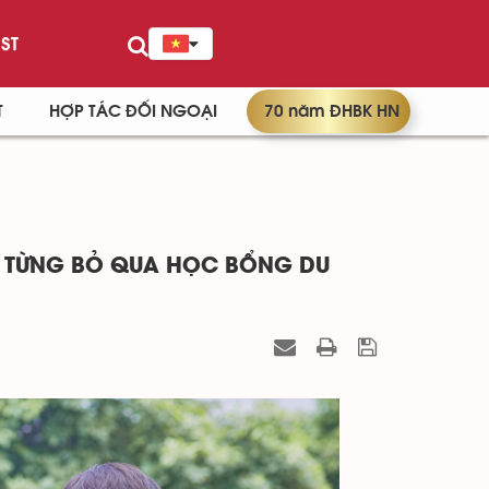
ST
T
HỢP TÁC ĐỐI NGOẠI
70 năm ĐHBK HN
I TỪNG BỎ QUA HỌC BỔNG DU