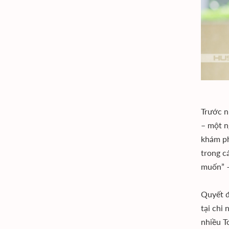
Trước n
– một n
khám ph
trong c
muốn” –
Quyết đ
tại chi
nhiều T