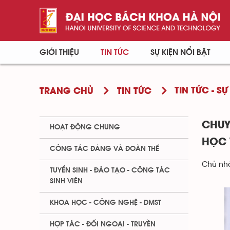
GIỚI THIỆU
TIN TỨC
SỰ KIỆN NỔI BẬT
TIN TỨC - SỰ
TRANG CHỦ
TIN TỨC
CHUY
HOẠT ĐỘNG CHUNG
HỌC 
CÔNG TÁC ĐẢNG VÀ ĐOÀN THỂ
Chủ nhậ
TUYỂN SINH - ĐÀO TẠO - CÔNG TÁC
SINH VIÊN
KHOA HỌC - CÔNG NGHỆ - ĐMST
HỢP TÁC - ĐỐI NGOẠI - TRUYỀN