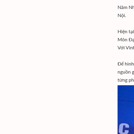
Năm Nhấ
Nội.
Hiện tạ
Môn Đại
Với Vinh
Để hình
nguồn g
từng ph