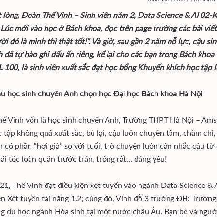
t lòng, Đoàn Thế Vinh – Sinh viên năm 2, Data Science & AI 0
: Lúc mới vào học ở Bách khoa, đọc trên page trường các bài viết
i đó là mình thì thật tốt!”. Và giờ, sau gần 2 năm nỗ lực, cậu si
h đã tự hào ghi dấu ấn riêng, kể lại cho các bạn trong Bách kho
L 100, là sinh viên xuất sắc đạt học bổng Khuyến khích học tập 
ậu học sinh chuyên Anh chọn học Đại học Bách khoa Hà Nội
ế Vinh vốn là học sinh chuyên Anh, Trường THPT Hà Nội – Amst
ọc tập không quá xuất sắc, bù lại, cậu luôn chuyên tâm, chăm chỉ,
h có phần “hơi già” so với tuổi, trò chuyện luôn cân nhắc câu từ 
mái tóc loăn quăn trước trán, trông rất… đáng yêu!
1, Thế Vinh đạt điều kiện xét tuyển vào ngành Data Science &
ện Xét tuyển tài năng 1.2; cùng đó, Vinh đỗ 3 trường ĐH: Trườn
g du học ngành Hóa sinh tại một nước châu Âu. Bạn bè và ngườ