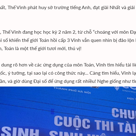
t, Thế Vinh phát huy sở trường tiếng Anh, đạt giải Nhất và giải
i, Thế Vinh đang học học kỳ 2 năm 2, từ chỗ “choáng với môn Đạ
 số khiến thế giới Toán hồi cấp 3 Vinh vẫn quen nhìn bị đảo lộn l
, Toán là một thế giới tươi mới, thú vị!
 dung rõ hơn về các ứng dụng của môn Toán, Vinh tìm hiểu tài liệ
ốc, ý tưởng, tại sao lại có công thức này… Càng tìm hiểu, Vinh lạ
ần, và giờ dùng Đại số để ứng dụng rất nhiều! Nghe giống như tì