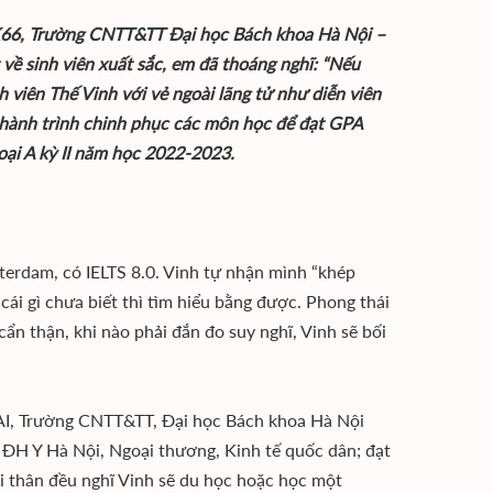
2-K66, Trường CNTT&TT Đại học Bách khoa Hà Nội –
 về sinh viên xuất sắc, em đã thoáng nghĩ: “Nếu
nh viên Thế Vinh với vẻ ngoài lãng tử như diễn viên
a hành trình chinh phục các môn học để đạt GPA
loại A kỳ II năm học 2022-2023.
erdam, có IELTS 8.0. Vinh tự nhận mình “khép
 cái gì chưa biết thì tìm hiểu bằng được. Phong thái
cẩn thận, khi nào phải đắn đo suy nghĩ, Vinh sẽ bối
 AI, Trường CNTT&TT, Đại học Bách khoa Hà Nội
g ĐH Y Hà Nội, Ngoại thương, Kinh tế quốc dân; đạt
i thân đều nghĩ Vinh sẽ du học hoặc học một