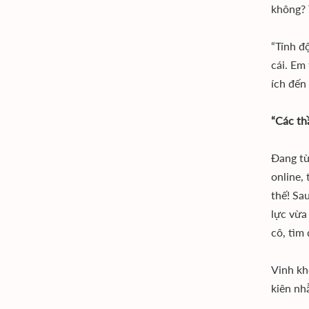
không? 
“Tính đ
cái. Em
ích đến
“Các th
Đang từ
online,
thế! Sa
lực vừa
cô, tìm 
Vinh kh
kiên nh