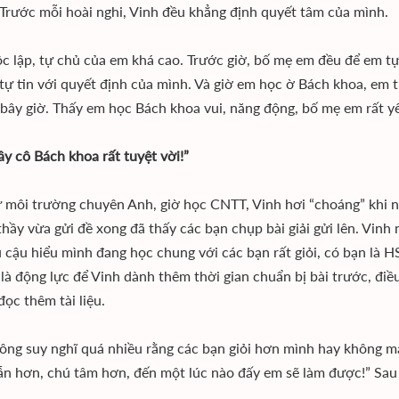
Trước mỗi hoài nghi, Vinh đều khẳng định quyết tâm của mình.
ộc lập, tự chủ của em khá cao. Trước giờ, bố mẹ em đều để em t
 tự tin với quyết định của mình. Và giờ em học ờ Bách khoa, em
 bây giờ. Thấy em học Bách khoa vui, năng động, bố mẹ em rất yê
ầy cô Bách khoa rất tuyệt vời!”
 môi trường chuyên Anh, giờ học CNTT, Vinh hơi “choáng” khi n
 thầy vừa gửi đề xong đã thấy các bạn chụp bài giải gửi lên. Vin
u cậu hiểu mình đang học chung với các bạn rất giỏi, có bạn là H
 là động lực để Vinh dành thêm thời gian chuẩn bị bài trước, điều
đọc thêm tài liệu.
ông suy nghĩ quá nhiều rằng các bạn giỏi hơn mình hay không mà
ẫn hơn, chú tâm hơn, đến một lúc nào đấy em sẽ làm được!” Sau 