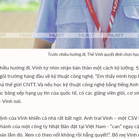
Trước nhiều hướng đi, Thế Vinh quyết định chọn học
hiều hướng đi, Vinh tự nhìn nhận bản thân một cách kỹ lưỡng. 
gôi trường hàng đầu về kỹ thuật công nghệ. “Em thấy mình hợp học
á thế giới CNTT. Và nếu học kỹ thuật công nghệ bằng tiếng Anh
ác bảng xếp hạng uy tín của quốc tế, có các giảng viên giỏi, cơ
 Vinh nói.
ịnh của Vinh khiến cả nhà rất bất ngờ. Anh trai Vinh – một CSV
 nhánh của một công ty Nhật Bản đặt tại Việt Nam - “can” ngay c
oán lắm đó. Xem có theo nổi không rồi hẵng quyết!”. Bố mẹ Vinh