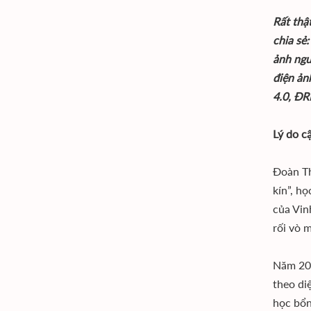
Rất thậ
chia sẻ
ảnh ngườ
điện ản
4.0, ĐR
Lý do c
Đoàn Th
kín”, h
của Vin
rối vò 
Năm 202
theo di
học bổn