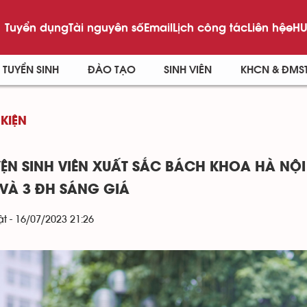
Tuyển dụng
Tài nguyên số
Email
Lịch công tác
Liên hệ
eHU
TUYỂN SINH
ĐÀO TẠO
SINH VIÊN
KHCN & ĐMS
 KIỆN
ỆN SINH VIÊN XUẤT SẮC BÁCH KHOA HÀ NỘ
VÀ 3 ĐH SÁNG GIÁ
t - 16/07/2023 21:26