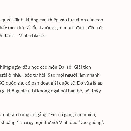
ự quyết định, không can thiệp vào lựa chọn của con
 thấy mọi thứ rất ổn. Những gì em học được đều có
n tâm” – Vinh chia sẻ.
hững ngày đầu học các môn Đại số, Giải tích
h ngồi ở nhà… sốc tự hỏi: Sao mọi người làm nhanh
SG quốc gia, có bạn đoạt giải quốc tế. Đó vừa là áp
 gì không hiểu thì không ngại hỏi bạn bè, hỏi thầy
 chỉ tập trung cố gắng. “Em cố gắng đọc nhiều,
khoảng 1 tháng, mọi thứ với Vinh đều “vào guồng”.