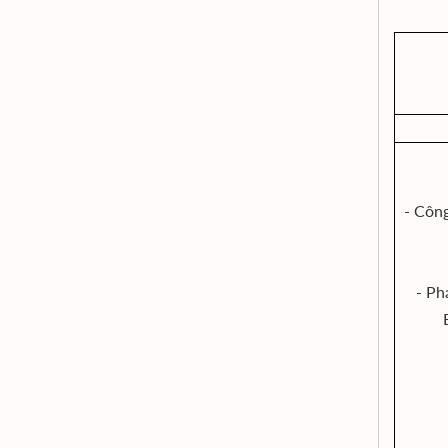
- Công
- Ph