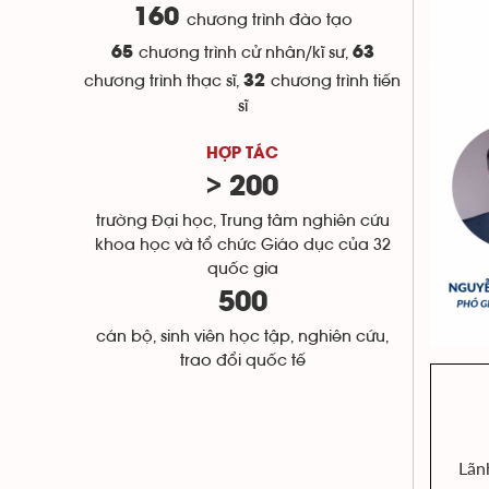
160
chương trình đào tạo
65
chương trình cử nhân/kĩ sư,
63
chương trình thạc sĩ,
32
chương trình tiến
sĩ
HỢP TÁC
> 200
trường Đại học, Trung tâm nghiên cứu
khoa học và tổ chức Giáo dục của 32
quốc gia
500
cán bộ, sinh viên học tập, nghiên cứu,
trao đổi quốc tế
Lãn