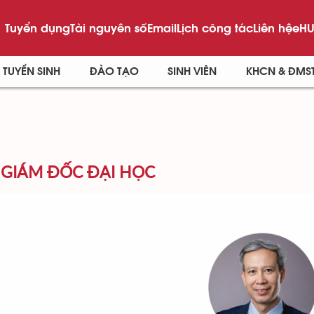
Tuyển dụng
Tài nguyên số
Email
Lịch công tác
Liên hệ
eHU
TUYỂN SINH
ĐÀO TẠO
SINH VIÊN
KHCN & ĐMS
 GIÁM ĐỐC ĐẠI HỌC