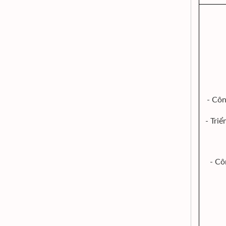
- Côn
- Tri
- Cô