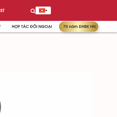
ST
T
HỢP TÁC ĐỐI NGOẠI
70 năm ĐHBK HN