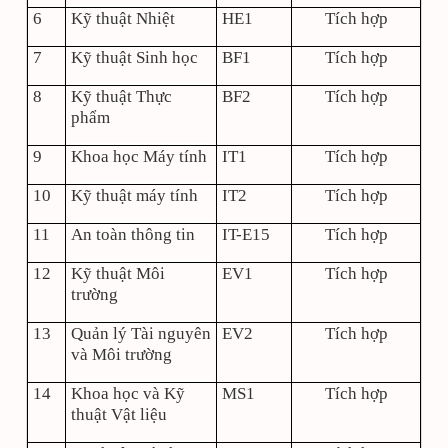
6
Kỹ thuật Nhiệt
HE1
Tích hợp
7
Kỹ thuật Sinh học
BF1
Tích hợp
8
Kỹ thuật Thực
BF2
Tích hợp
phẩm
9
Khoa học Máy tính
IT1
Tích hợp
10
Kỹ thuật máy tính
IT2
Tích hợp
11
An toàn thông tin
IT-E15
Tích hợp
12
Kỹ thuật Môi
EV1
Tích hợp
trường
13
Quản lý Tài nguyên
EV2
Tích hợp
và Môi trường
14
Khoa học và Kỹ
MS1
Tích hợp
thuật Vật liệu