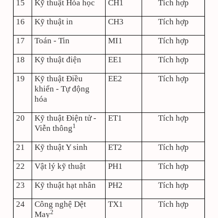
15
Kỹ thuật Hóa học
CH1
Tích hợp
16
Kỹ thuật in
CH3
Tích hợp
17
Toán - Tin
MI1
Tích hợp
18
Kỹ thuật điện
EE1
Tích hợp
19
Kỹ thuật Điều
EE2
Tích hợp
khiển - Tự động
hóa
20
Kỹ thuật Điện tử -
ET1
Tích hợp
1
Viễn thông
21
Kỹ thuật Y sinh
ET2
Tích hợp
22
Vật lý kỹ thuật
PH1
Tích hợp
23
Kỹ thuật hạt nhân
PH2
Tích hợp
24
Công nghệ Dệt
TX1
Tích hợp
2
May