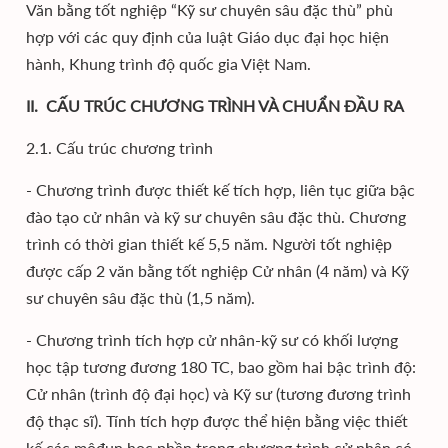
Văn bằng tốt nghiệp “Kỹ sư chuyên sâu đặc thù” phù
hợp với các quy định của luật Giáo dục đại học hiện
hành, Khung trình độ quốc gia Việt Nam.
II. CẤU TRÚC CHƯƠNG TRÌNH VÀ CHUẨN ĐẦU RA
2.1. Cấu trúc chương trình
- Chương trình được thiết kế tích hợp, liên tục giữa bậc
đào tạo cử nhân và kỹ sư chuyên sâu đặc thù. Chương
trình có thời gian thiết kế 5,5 năm. Người tốt nghiệp
được cấp 2 văn bằng tốt nghiệp Cử nhân (4 năm) và Kỹ
sư chuyên sâu đặc thù (1,5 năm).
- Chương trình tích hợp cử nhân-kỹ sư có khối lượng
học tập tương đương 180 TC, bao gồm hai bậc trình độ:
Cử nhân (trình độ đại học) và Kỹ sư (tương đương trình
độ thạc sĩ). Tính tích hợp được thể hiện bằng việc thiết
kế các môđun học phần trong chương trình cử nhân có