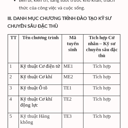
thức của công việc và cuộc sống.
III. DANH MỤC CHƯƠNG TRÌNH ĐÀO TẠO KỸ SƯ
CHUYÊN SÂU ĐẶC THÙ
TT
Tên chương trình
Mã
Tích hợp Cử
tuyển
nhân – Kỹ sư
sinh
chuyên sâu đặc
thù
1
Kỹ thuật Cơ điện tử
ME1
Tích hợp
2
Kỹ thuật Cơ khí
ME2
Tích hợp
3
Kỹ thuật Ô tô
TE1
Tích hợp
4
Kỹ thuật Cơ khí
TE2
Tích hợp
động lực
5
Kỹ thuật Hàng
TE3
Tích hợp
không