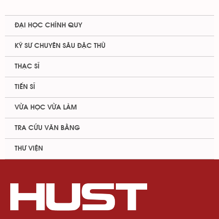
ĐẠI HỌC CHÍNH QUY
KỸ SƯ CHUYÊN SÂU ĐẶC THÙ
THẠC SĨ
TIẾN SĨ
VỪA HỌC VỪA LÀM
TRA CỨU VĂN BẰNG
THƯ VIỆN