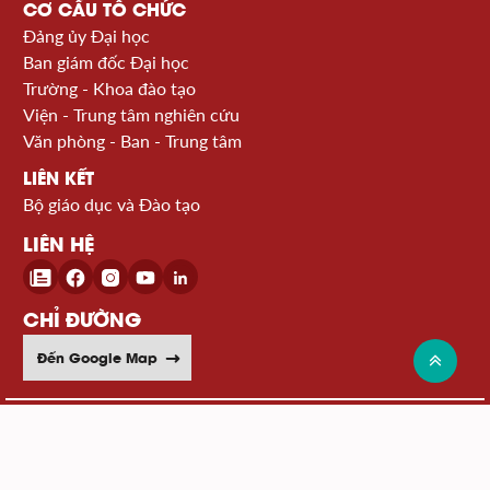
CƠ CẤU TỔ CHỨC
Đảng ủy Đại học
Ban giám đốc Đại học
Trường - Khoa đào tạo
Viện - Trung tâm nghiên cứu
Văn phòng - Ban - Trung tâm
LIÊN KẾT
Bộ giáo dục và Đào tạo
LIÊN HỆ
CHỈ ĐƯỜNG
Đến Google Map
© 2026 Đại học Bách khoa Hà Nội
Xem sơ đồ website >>