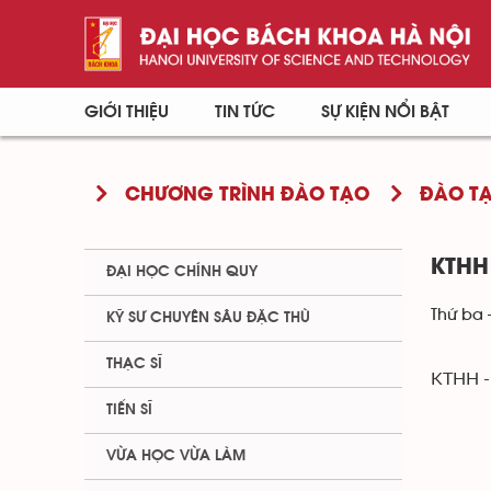
GIỚI THIỆU
TIN TỨC
SỰ KIỆN NỔI BẬT
CHƯƠNG TRÌNH ĐÀO TẠO
ĐÀO TẠ
KTHH
ĐẠI HỌC CHÍNH QUY
Thứ ba 
KỸ SƯ CHUYÊN SÂU ĐẶC THÙ
THẠC SĨ
KTHH 
TIẾN SĨ
VỪA HỌC VỪA LÀM