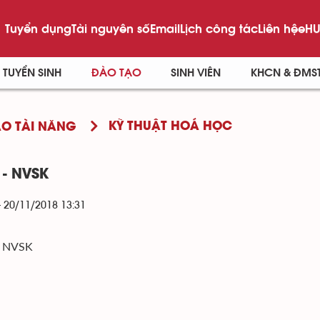
Tuyển dụng
Tài nguyên số
Email
Lịch công tác
Liên hệ
eHU
TUYỂN SINH
ĐÀO TẠO
SINH VIÊN
KHCN & ĐMS
KỸ THUẬT HOÁ HỌC
O TÀI NĂNG
 - NVSK
- 20/11/2018 13:31
- NVSK