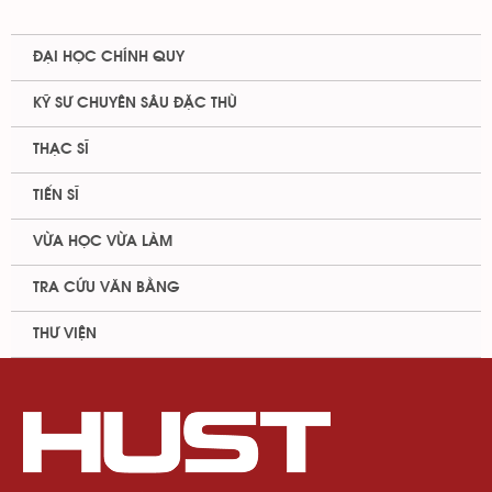
ĐẠI HỌC CHÍNH QUY
KỸ SƯ CHUYÊN SÂU ĐẶC THÙ
THẠC SĨ
TIẾN SĨ
VỪA HỌC VỪA LÀM
TRA CỨU VĂN BẰNG
THƯ VIỆN