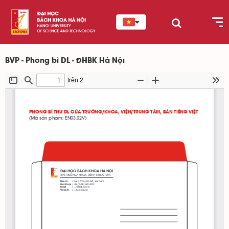
BVP - Phong bì DL - ĐHBK Hà Nội