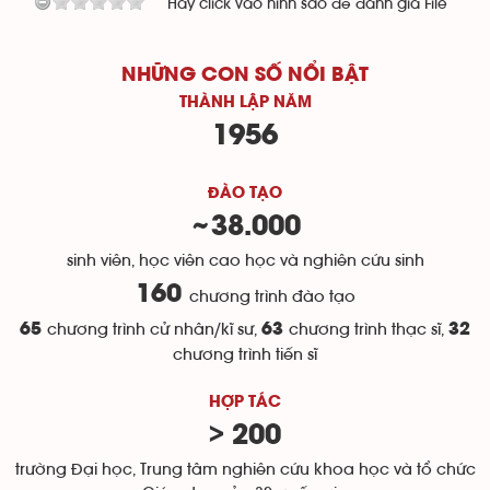
Hãy click vào hình sao để đánh giá File
NHỮNG CON SỐ NỔI BẬT
THÀNH LẬP NĂM
1956
ĐÀO TẠO
38.000
~
sinh viên, học viên cao học và nghiên cứu sinh
160
chương trình đào tạo
65
chương trình cử nhân/kĩ sư,
63
chương trình thạc sĩ,
32
chương trình tiến sĩ
HỢP TÁC
> 200
trường Đại học, Trung tâm nghiên cứu khoa học và tổ chức