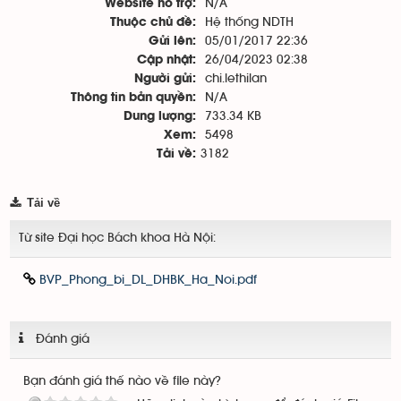
N/A
Website hỗ trợ:
Hệ thống NDTH
Thuộc chủ đề:
05/01/2017 22:36
Gửi lên:
26/04/2023 02:38
Cập nhật:
chi.lethilan
Người gửi:
N/A
Thông tin bản quyền:
733.34 KB
Dung lượng:
5498
Xem:
3182
Tải về:
Tải về
Từ site Đại học Bách khoa Hà Nội:
BVP_Phong_bi_DL_DHBK_Ha_Noi.pdf
Đánh giá
Bạn đánh giá thế nào về file này?