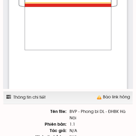
Báo link hỏng
Thông tin chi tiết
BVP - Phong bì DL - ĐHBK Hà
Tên file:
Nội
1.1
Phiên bản:
N/A
Tác giả: