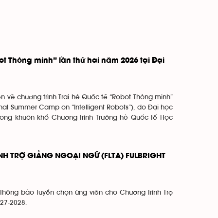
ot Thông minh” lần thứ hai năm 2026 tại Đại
ên về chương trình Trại hè Quốc tế “Robot Thông minh”
onal Summer Camp on “Intelligent Robots”), do Đại học
rong khuôn khổ Chương trình Trường hè Quốc tế Học
 TRỢ GIẢNG NGOẠI NGỮ (FLTA) FULBRIGHT
thông báo tuyển chọn ứng viên cho Chương trình Trợ
027-2028.