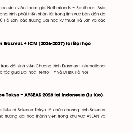
ọn sinh viên tham gia Netherlands – Southeast Asia
g trình phát triển nhân tài trong lĩnh vực bán dẫn do
hủ Hà Lan, các trường đại học kỹ thuật Hà Lan và các
n Erasmus + ICM (2026-2027) tại Đại học
rao đổi sinh viên Chương trình Erasmus+ International
p tác giữa Đại học Trento – Ý và ĐHBK Hà Nội
e Tokyo – AYSEAS 2026 tại Indonesia (tự túc)
stitute of Science Tokyo tổ chức chương trình Science
c trường đại học thành viên trong khu vực ASEAN và