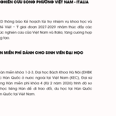
GHIÊN CỨU SONG PHƯƠNG VIỆT NAM - ITALIA
ED thông báo Kế hoạch tài trợ nhiệm vụ khoa học và
tế Việt – Ý giai đoạn 2027-2029 nhằm thúc đẩy các
c nghiên cứu của Việt Nam và Italia, tăng cường hợp
g tạo.
N MIỄN PHÍ DÀNH CHO SINH VIÊN ĐẠI HỌC
Hàn miễn khóa 1-2-3, Đại học Bách Khoa Hà Nội (ĐHBK
 Hàn Quốc ở nước ngoài tại Việt Nam (KEC), Đại sứ
ếng Hàn miễn phí khóa 4 (Kỳ 2 năm 2026) trình độ sơ
học tiếng Hàn để đi trao đổi, du học tại Hàn Quốc
n Quốc tại Việt Nam.