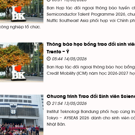
05:51 15/05/2026
Ban Hợp tác đối ngoại thông báo tuyển ch
Semiconductor Talent Programme 2026, chươn
Nuffic Southeast Asia phối hợp với Chính p
công nghiệp tổ chức.
Thông báo học bổng trao đổi sinh viê
Trento – Ý
05:44 14/05/2026
Ban Hợp tác đối ngoại thông báo học bổng t
Credit Mobility (ICM) năm học 2026-2027 hợ
Chương trình Trao đổi Sinh viên Scienc
21:54 13/05/2026
Institut Teknologi Bandung phối hợp cùng In
Tokyo – AYSEAS 2026 dành cho sinh viên cá
Nhật Bản.