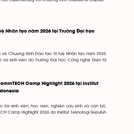
i học Luxembourg với Chương trình Guillaume Dupaix.
uệ Nhân tạo năm 2026 tại Trường Đại học
o về Chương trình Đào tạo Trí tuệ Nhân tạo năm 2026
ộ và sinh viên do Trường Đại học Công nghệ Điện tử
ommTECH Camp Highlight 2026 tại Institut
ndonesia
 tới sinh viên, học viên, nghiên cứu sinh và cán bộ,
H Camp Highlight 2026 do Institut Teknologi Sepuluh