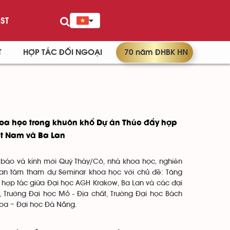
ST
T
HỢP TÁC ĐỐI NGOẠI
70 năm ĐHBK HN
oa học trong khuôn khổ Dự án Thúc đẩy hợp
ệt Nam và Ba Lan
 báo và kính mời Quý Thày/Cô, nhà khoa học, nghiên
quan tâm tham dự Seminar khoa học với chủ đề: Tăng
 hợp tác giữa Đại học AGH Krakow, Ba Lan và các đại
 Trường Đại học Mỏ - Địa chất, Trường Đại học Bách
hoa – Đại học Đà Nẵng.