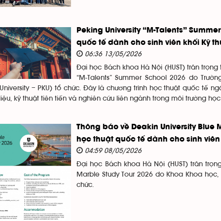
Peking University “M-Talents” Summer
quốc tế dành cho sinh viên khối Kỹ th
06:36 13/05/2026
Đại học Bách khoa Hà Nội (HUST) trân trọng th
“M-Talents” Summer School 2026 do Trường
University – PKU) tổ chức. Đây là chương trình học thuật quốc tế n
liệu, kỹ thuật tiên tiến và nghiên cứu liên ngành trong môi trường h
Thông báo về Deakin University Blue M
học thuật quốc tế dành cho sinh viê
04:59 08/05/2026
Đại học Bách khoa Hà Nội (HUST) trân trọng
Marble Study Tour 2026 do Khoa Khoa học, Kỹ
chức.