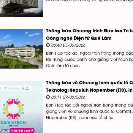
Cơ hội nhận học bổng và nghiên cứu tại Đạ
Thông báo Chương trình Đào tạo Trí t
Công nghệ Điện tử Quế Lâm
00:40 05/06/2026
Ban Hợp tác đối ngoại trân trọng thông bá
tại Trung Quốc dành cho giảng viên/cán b
Quế Lâm tổ chức.
Thông báo về Chương trình quốc tế C
Teknologi Sepuluh Nopember (ITS), I
00:11 29/05/2026
Ban Hợp tác đối ngoại trân trọng thông báo
giảng viên về chương trình quốc tế CommTEC
Nopember (ITS), Indonesia tổ chức.