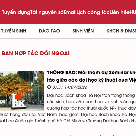
Tuyển dụng
Tài nguyên số
Email
Lịch công tác
Liên hệ
eHU
TUYỂN SINH
ĐÀO TẠO
SINH VIÊN
KHCN & ĐMS
BAN HỢP TÁC ĐỐI NGOẠI
THÔNG BÁO: Mời tham dự Seminar kh
tác giữa các đại học kỹ thuật của Vi
07:31 14/07/2026
Đại học Bách khoa Hà Nội trân trọng thông
cứu sinh, học viên cao học và sinh viên 
cường hợp tác học thuật quốc tế - Thúc đẩy
thuật hàng đầu tại Việt Nam, bao gồm: Đại học Bách khoa Hà Nội,
Đại học Quốc gia Thành phố Hồ Chí Minh và Trường Đại học Bách k