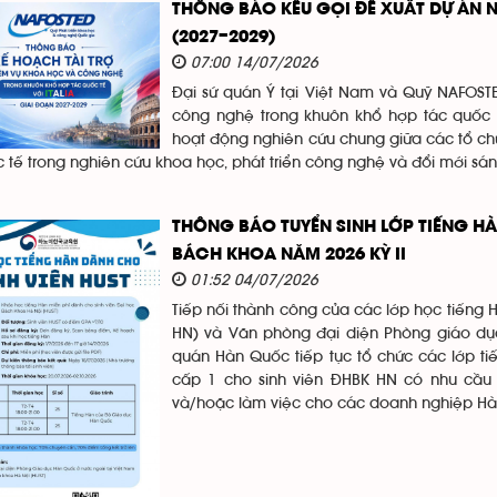
THÔNG BÁO KÊU GỌI ĐỀ XUẤT DỰ ÁN N
(2027–2029)
07:00 14/07/2026
Đại sứ quán Ý tại Việt Nam và Quỹ NAFOST
công nghệ trong khuôn khổ hợp tác quốc 
hoạt động nghiên cứu chung giữa các tổ chứ
 tế trong nghiên cứu khoa học, phát triển công nghệ và đổi mới sán
THÔNG BÁO TUYỂN SINH LỚP TIẾNG HÀ
BÁCH KHOA NĂM 2026 KỲ II
01:52 04/07/2026
Tiếp nối thành công của các lớp học tiếng 
HN) và Văn phòng đại diện Phòng giáo dục
quán Hàn Quốc tiếp tục tổ chức các lớp ti
cấp 1 cho sinh viên ĐHBK HN có nhu cầu 
và/hoặc làm việc cho các doanh nghiệp Hà