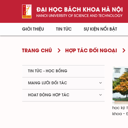
GIỚI THIỆU
TIN TỨC
SỰ KIỆN NỔI BẬT
TRANG CHỦ
HỢP TÁC ĐỐI NGOẠI
TIN TỨC - HỌC BỔNG
MẠNG LƯỚI ĐỐI TÁC
HOẠT ĐỘNG HỢP TÁC
học kỹ 
khoa – 