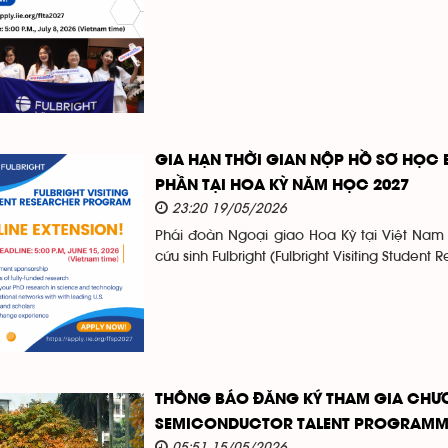
GIA HẠN THỜI GIAN NỘP HỒ SƠ HỌC 
PHẦN TẠI HOA KỲ NĂM HỌC 2027
23:20 19/05/2026
Phái đoàn Ngoại giao Hoa Kỳ tại Việt Nam
cứu sinh Fulbright (Fulbright Visiting Student
THÔNG BÁO ĐĂNG KÝ THAM GIA CHƯƠ
SEMICONDUCTOR TALENT PROGRAMM