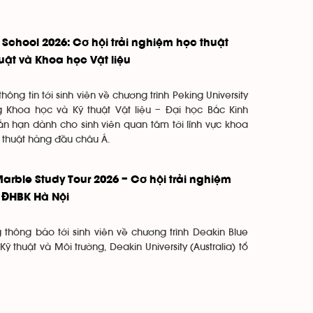
 School 2026: Cơ hội trải nghiệm học thuật
uật và Khoa học Vật liệu
ông tin tới sinh viên về chương trình Peking University
 Khoa học và Kỹ thuật Vật liệu – Đại học Bắc Kinh
gắn hạn dành cho sinh viên quan tâm tới lĩnh vực khoa
ọc thuật hàng đầu châu Á.
arble Study Tour 2026 – Cơ hội trải nghiệm
n ĐHBK Hà Nội
 thông báo tới sinh viên về chương trình Deakin Blue
 thuật và Môi trường, Deakin University (Australia) tổ