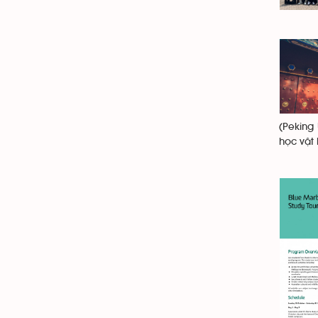
(Peking 
học vật 