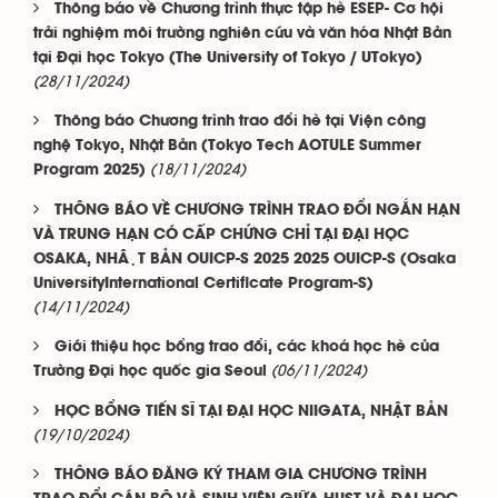
Thông báo về Chương trình thực tập hè ESEP- Cơ hội
trải nghiệm môi trường nghiên cứu và văn hóa Nhật Bản
tại Đại học Tokyo (The University of Tokyo / UTokyo)
(28/11/2024)
Thông báo Chương trình trao đổi hè tại Viện công
nghệ Tokyo, Nhật Bản (Tokyo Tech AOTULE Summer
(18/11/2024)
Program 2025)
THÔNG BÁO VỀ CHƯƠNG TRÌNH TRAO ĐỔI NGẮN HẠN
VÀ TRUNG HẠN CÓ CẤP CHỨNG CHỈ TẠI ĐẠI HỌC
OSAKA, NHẬT BẢN OUICP-S 2025 2025 OUICP-S (Osaka
UniversityInternational Certificate Program-S)
(14/11/2024)
Giới thiệu học bổng trao đổi, các khoá học hè của
(06/11/2024)
Trường Đại học quốc gia Seoul
HỌC BỔNG TIẾN SĨ TẠI ĐẠI HỌC NIIGATA, NHẬT BẢN
(19/10/2024)
THÔNG BÁO ĐĂNG KÝ THAM GIA CHƯƠNG TRÌNH