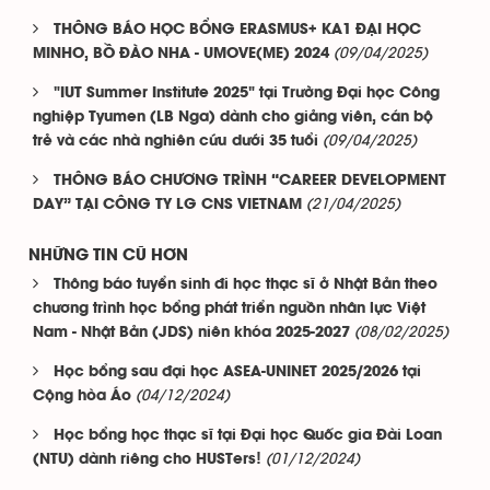
THÔNG BÁO HỌC BỔNG ERASMUS+ KA1 ĐẠI HỌC
(09/04/2025)
MINHO, BỒ ĐÀO NHA - UMOVE(ME) 2024
"IUT Summer Institute 2025" tại Trường Đại học Công
nghiệp Tyumen (LB Nga) dành cho giảng viên, cán bộ
(09/04/2025)
trẻ và các nhà nghiên cứu dưới 35 tuổi
THÔNG BÁO CHƯƠNG TRÌNH “CAREER DEVELOPMENT
(21/04/2025)
DAY” TẠI CÔNG TY LG CNS VIETNAM
NHỮNG TIN CŨ HƠN
Thông báo tuyển sinh đi học thạc sĩ ở Nhật Bản theo
chương trình học bổng phát triển nguồn nhân lực Việt
(08/02/2025)
Nam - Nhật Bản (JDS) niên khóa 2025-2027
Học bổng sau đại học ASEA-UNINET 2025/2026 tại
(04/12/2024)
Cộng hòa Áo
Học bổng học thạc sĩ tại Đại học Quốc gia Đài Loan
(01/12/2024)
(NTU) dành riêng cho HUSTers!