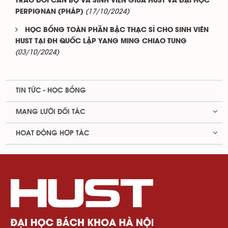
TRAO ĐỔI CÁN BỘ VÀ SINH VIÊN GIỮA HUST VÀ ĐẠI HỌC
(17/10/2024)
PERPIGNAN (PHÁP)
HỌC BỔNG TOÀN PHẦN BẬC THẠC SĨ CHO SINH VIÊN
HUST TẠI ĐH QUỐC LẬP YANG MING CHIAO TUNG
(03/10/2024)
TIN TỨC - HỌC BỔNG
MẠNG LƯỚI ĐỐI TÁC
HOẠT ĐỘNG HỢP TÁC