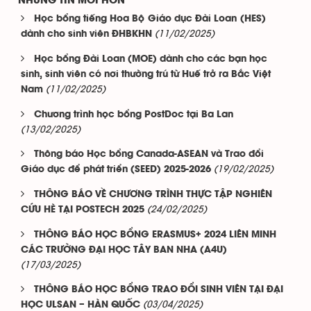
NHỮNG TIN MỚI HƠN
Học bổng tiếng Hoa Bộ Giáo dục Đài Loan (HES)
(11/02/2025)
dành cho sinh viên ĐHBKHN
Học bổng Đài Loan (MOE) dành cho các bạn học
sinh, sinh viên có nơi thường trú từ Huế trở ra Bắc Việt
(11/02/2025)
Nam
Chương trình học bổng PostDoc tại Ba Lan
(13/02/2025)
Thông báo Học bổng Canada-ASEAN và Trao đổi
(19/02/2025)
Giáo dục để phát triển (SEED) 2025-2026
THÔNG BÁO VỀ CHƯƠNG TRÌNH THỰC TẬP NGHIÊN
(24/02/2025)
CỨU HÈ TẠI POSTECH 2025
THÔNG BÁO HỌC BỔNG ERASMUS+ 2024 LIÊN MINH
CÁC TRƯỜNG ĐẠI HỌC TÂY BAN NHA (A4U)
(17/03/2025)
THÔNG BÁO HỌC BỔNG TRAO ĐỔI SINH VIÊN TẠI ĐẠI
(03/04/2025)
HỌC ULSAN – HÀN QUỐC