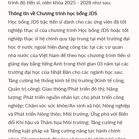
trình độ tiến sĩ, niên khóa 2025 - 2028 như sau:
Thông tin về Chương trình học bổng JDS
Học bổng JDS bậc tiến sĩ dành cho các ứng viên đã tốt
nghiệp thạc sĩ của chương trình Học bổng JDS hoặc tốt
nghiệp thạc sĩ hệ chính quy tập trung tại một trường đại
học ở nước ngoài hiện đang công tác tại các cơ quan
nhà nước của Việt Nam để theo học chương trình tiến sĩ
giảng dạy bằng tiếng Anh trong thời gian 03 năm tại các
trường đại học của Nhật Bản cho các ngành học sau:
Tăng cường hệ thống kinh tế thị trường (Kinh tế công,
Quản trị công); Giao thông/Phát triển đô thị; Năng
lượng; Phát triển nguồn nhân lực cho phát triển công
nghiệp; Chăm sóc sức khỏe/An sinh xã hội; Nông nghiệp
và Phát triển Nông thôn; Môi trường, Ứng phó với Biến
đổi Khí hậu và Thảm họa Môi trường; Tăng cường hệ
thống luật pháp và Tăng cường năng lực hành chính
công. Chương trình đào tạo sẽ trang bị những kỹ năng