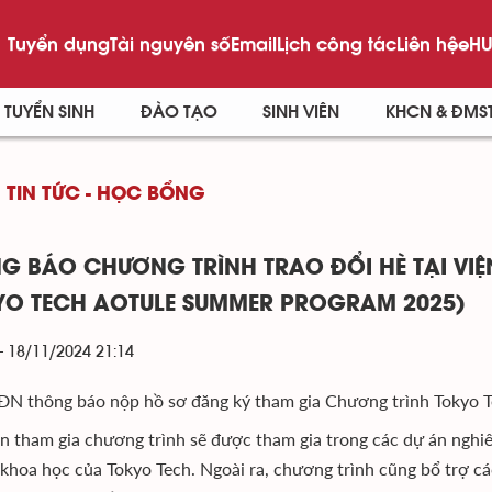
Tuyển dụng
Tài nguyên số
Email
Lịch công tác
Liên hệ
eHU
TUYỂN SINH
ĐÀO TẠO
SINH VIÊN
KHCN & ĐMS
TIN TỨC - HỌC BỔNG
G BÁO CHƯƠNG TRÌNH TRAO ĐỔI HÈ TẠI V
YO TECH AOTULE SUMMER PROGRAM 2025)
- 18/11/2024 21:14
N thông báo nộp hồ sơ đăng ký tham gia Chương trình Toky
ên tham gia chương trình sẽ được tham gia trong các dự án nghi
 khoa học của Tokyo Tech. Ngoài ra, chương trình cũng bổ trợ c