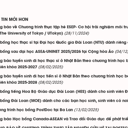
TIN MỚI HƠN
g báo về Chương trình thực tập hè ESEP- Cơ hội trải nghiệm môi t
(28/11/2024)
The University of Tokyo / UTokyo)
bổng học thạc sĩ tại Đại học Quốc gia Đài Loan (NTU) dành riêng
(04/12
bổng sau đại học ASEA-UNINET 2025/2026 tại Cộng hòa Áo
g báo tuyển sinh đi học thạc sĩ ở Nhật Bản theo chương trình học 
(08/02/2025)
iên khóa 2025-2027
g báo tuyển sinh đi học tiến sĩ ở Nhật Bản theo chương trình học 
(08/02/2025)
iên khóa 2025-2028
bổng tiếng Hoa Bộ Giáo dục Đài Loan (HES) dành cho sinh viên
bổng Đài Loan (MOE) dành cho các bạn học sinh, sinh viên có nơi 
(13/02/2025)
ng trình học bổng PostDoc tại Ba Lan
g báo Học bổng Canada-ASEAN và Trao đổi Giáo dục để phát triể