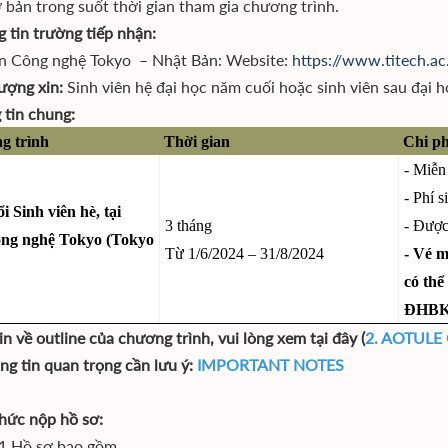
 bản trong suốt thời gian tham gia chương trình.
g tin trường tiếp nhận:
n Công nghệ Tokyo – Nhật Bản: Website:
https://www.titech.ac.
tượng xin:
Sinh viên hệ đại học năm cuối hoặc sinh viên sau đạ
 tin chung:
 trình
Thời gian
Chi phi
- Miễ
- Phí 
 Sinh viên hè, tại
3 tháng
- Được
ông nghệ Tokyo (Tokyo
Từ 1/6/2024 – 31/8/2024
- Vé m
có thê
ĐHBKH
n về outline của chương trình, vui lòng xem tại đây (
2. AOTULE
ng tin quan trọng cần lưu ý:
IMPORTANT NOTES
thức nộp hồ sơ:
1 Hồ sơ bao gồm