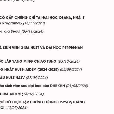
(24/02/2025)
H 2025
Ó CẤP CHỨNG CHỈ TẠI ĐẠI HỌC OSAKA, NHẬT
(14/11/2024)
te Program-S)
(06/11/2024)
ốc gia Seoul
SINH VIÊN GIỮA HUST VÀ ĐẠI HỌC PERPIGNAN
(03/10/2024)
UỐC LẬP YANG MING CHIAO TUNG
(05/09/2024)
G NHẬT HUST- AIDEM (2024 -2025)
(27/08/2024)
ÂU HUST-NATV
(01/08/2024)
ho sinh viên sau đại học của ĐHBKHN
(18/07/2024)
t HUST-AIDEM
PHÍ CÓ THỰC TẬP HƯỞNG LƯƠNG 12-25TR/THÁNG
(13/07/2024)
NỘI