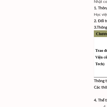
Nhật cơ
1. Thôn
Học việ
2. Đối 
3.Thông
Chương
Trao đổi
Viện c
Tech)
Thông ti
Các thô
4. Thể 
4.