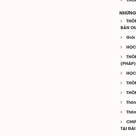
THÔ
NHỮNG 
THÔN
BẢN OU
Giới
HỌC 
THÔ
(PHÁP)
HỌC
THÔN
THÔ
Thôn
Thôn
CHƯ
TẠI ĐÀ