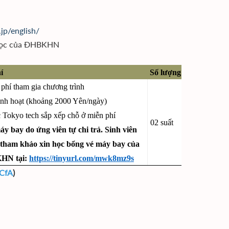
jp/english/
i học của ĐHBKHN
́
Số lượng
n phí tham gia chương trình
sinh hoạt (khoảng 2000 Yên/ngày)
 Tokyo tech sắp xếp chỗ ở miễn phí
02 suất
áy bay do ứng viên tự chi trả. Sinh viên
̉ tham khảo xin học bổng vé máy bay của
N tại:
https://tinyurl.com/mwk8mz9s
 CfA
)