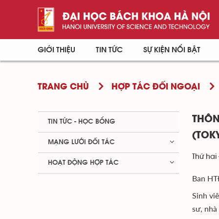
GIỚI THIỆU
TIN TỨC
SỰ KIỆN NỔI BẬT
TRANG CHỦ
HỢP TÁC ĐỐI NGOẠI
THÔN
TIN TỨC - HỌC BỔNG
(TOK
MẠNG LƯỚI ĐỐI TÁC
Thứ hai 
HOẠT ĐỘNG HỢP TÁC
Ban HTĐ
Sinh vi
sư, nhà