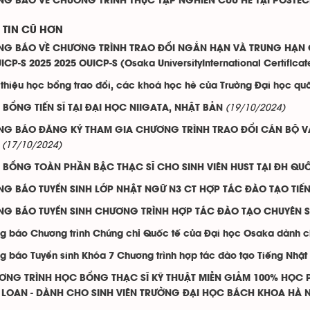
NG BÁO VỀ CHƯƠNG TRÌNH THỰC TẬP NGHIÊN CỨU HÈ TẠI POSTEC
TIN CŨ HƠN
G BÁO VỀ CHƯƠNG TRÌNH TRAO ĐỔI NGẮN HẠN VÀ TRUNG HẠN C
ICP-S 2025 2025 OUICP-S (Osaka UniversityInternational Certifica
 thiệu học bổng trao đổi, các khoá học hè của Trường Đại học qu
(19/10/2024)
BỔNG TIẾN SĨ TẠI ĐẠI HỌC NIIGATA, NHẬT BẢN
NG BÁO ĐĂNG KÝ THAM GIA CHƯƠNG TRÌNH TRAO ĐỔI CÁN BỘ VÀ 
(17/10/2024)
 BỔNG TOÀN PHẦN BẬC THẠC SĨ CHO SINH VIÊN HUST TẠI ĐH Q
G BÁO TUYỂN SINH LỚP NHẬT NGỮ N3 CT HỢP TÁC ĐÀO TẠO TIẾN
NG BÁO TUYỂN SINH CHƯƠNG TRÌNH HỢP TÁC ĐÀO TẠO CHUYÊN S
g báo Chương trình Chứng chỉ Quốc tế của Đại học Osaka dành c
g báo Tuyển sinh Khóa 7 Chương trình hợp tác đào tạo Tiếng Nhậ
ƠNG TRÌNH HỌC BỔNG THẠC SĨ KỸ THUẬT MIỄN GIẢM 100% HỌC 
I LOAN - DÀNH CHO SINH VIÊN TRƯỜNG ĐẠI HỌC BÁCH KHOA HÀ 