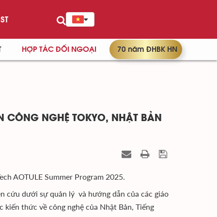
ST
T
HỢP TÁC ĐỐI NGOẠI
70 năm ĐHBK HN
IỆN CÔNG NGHỆ TOKYO, NHẬT BẢN
o Tech AOTULE Summer Program 2025.
ên cứu dưới sự quản lý và hướng dẫn của các giáo
ác kiến thức về công nghệ của Nhật Bản, Tiếng