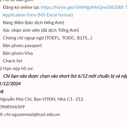
Đăng ký online tại:
https://forms.gle/UiXMguMsQne3XGER8
T
•
Application form (MS Excel format)
 Bảng điểm (bản dịch tiếng Anh)
Xác nhận sinh viên (đã dịch Tiếng Anh)
 Chứng chỉ ngoại ngữ (TOEFL, TOEIC, IELTS…)
 Bản photo passport
 Bản photo Visa
 Check list
2 Hạn nộp hồ sơ:
Chỉ bạn nào được chọn vào short list 6/12 mới chuẩn bị va
1/12/2024
ệ
Nguyễn Mai Chi, Ban HTĐN, Nhà C1- 212.
0968566369
l: chi.nguyenmai@hust.edu.vn