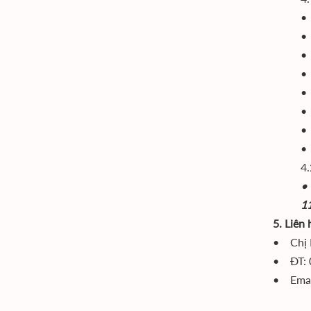
• 
•
• 
•
•
•
•
4.
• 
1
5. Liên h
• Chị 
• ĐT: 
• Emai