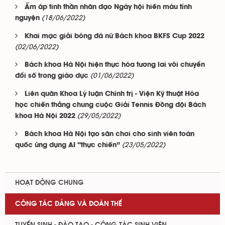
Ấm áp tinh thần nhân đạo Ngày hội hiến máu tình
(18/06/2022)
nguyện
Khai mạc giải bóng đá nữ Bách khoa BKFS Cup 2022
(02/06/2022)
Bách khoa Hà Nội hiện thực hóa tương lai với chuyển
(01/06/2022)
đổi số trong giáo dục
Liên quân Khoa Lý luận Chính trị - Viện Kỹ thuật Hóa
học chiến thắng chung cuộc Giải Tennis Đồng đội Bách
(29/05/2022)
khoa Hà Nội 2022
Bách khoa Hà Nội tạo sân chơi cho sinh viên toàn
(23/05/2022)
quốc ứng dụng AI “thực chiến”
HOẠT ĐỘNG CHUNG
CÔNG TÁC ĐẢNG VÀ ĐOÀN THỂ
TUYỂN SINH - ĐÀO TẠO - CÔNG TÁC SINH VIÊN