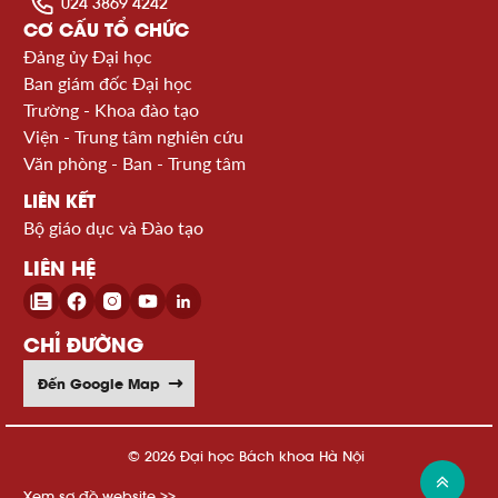
024 3869 4242
CƠ CẤU TỔ CHỨC
Đảng ủy Đại học
Ban giám đốc Đại học
Trường - Khoa đào tạo
Viện - Trung tâm nghiên cứu
Văn phòng - Ban - Trung tâm
LIÊN KẾT
Bộ giáo dục và Đào tạo
LIÊN HỆ
CHỈ ĐƯỜNG
Đến Google Map
© 2026 Đại học Bách khoa Hà Nội
Xem sơ đồ website >>