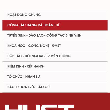
HOẠT ĐỘNG CHUNG
CÔNG TÁC ĐẢNG VÀ ĐOÀN THỂ
TUYỂN SINH - ĐÀO TẠO - CÔNG TÁC SINH VIÊN
KHOA HỌC - CÔNG NGHỆ - ĐMST
HỢP TÁC - ĐỐI NGOẠI - TRUYỀN THÔNG
KIỂM ĐỊNH - XẾP HẠNG
TỔ CHỨC - NHÂN SỰ
BÁCH KHOA TRÊN BÁO CHÍ