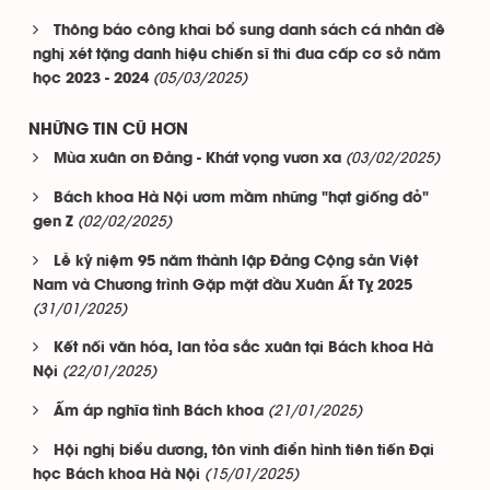
Thông báo công khai bổ sung danh sách cá nhân đề
nghị xét tặng danh hiệu chiến sĩ thi đua cấp cơ sở năm
(05/03/2025)
học 2023 - 2024
NHỮNG TIN CŨ HƠN
(03/02/2025)
Mùa xuân ơn Đảng - Khát vọng vươn xa
Bách khoa Hà Nội ươm mầm những "hạt giống đỏ"
(02/02/2025)
gen Z
Lễ kỷ niệm 95 năm thành lập Đảng Cộng sản Việt
Nam và Chương trình Gặp mặt đầu Xuân Ất Tỵ 2025
(31/01/2025)
Kết nối văn hóa, lan tỏa sắc xuân tại Bách khoa Hà
(22/01/2025)
Nội
(21/01/2025)
Ấm áp nghĩa tình Bách khoa
Hội nghị biểu dương, tôn vinh điển hình tiên tiến Đại
(15/01/2025)
học Bách khoa Hà Nội