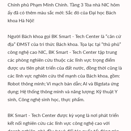
Chính phủ Phạm Minh Chính. Tầng 3 Tòa nhà NIC hôm
ấy đã có thêm màu sắc mới: Sắc đỏ của Đại học Bách
khoa Hà Nội!
Người Bách khoa gọi BK Smart - Tech Center là “căn cứ
địa” ĐMST của tri thức Bách khoa. Tọa lạc tại “thủ phủ”
công nghệ cao NIC, BK Smart - Tech Center tập trung
các phòng nghiên cứu thuộc các lĩnh vực trọng điểm
được ưu tiên phát triển của đất nước, đồng thời cũng là
các lĩnh vực nghiên cứu thế mạnh của Bách khoa, gồm:
Robot thông minh; Vi mạch bán dẫn; AI và Bigdata ứng
dụng; Hệ thống thông minh và năng lượng; Kỹ thuật Y
sinh, Công nghệ sinh học, thực phẩm.
BK Smart - Tech Center được kỳ vọng là nơi phát triển
kết nối nghiên cứu các lĩnh vực công nghệ cao với
doanh nghiệp, nhà đầu tư và đối tác quốc tế; đóng góp