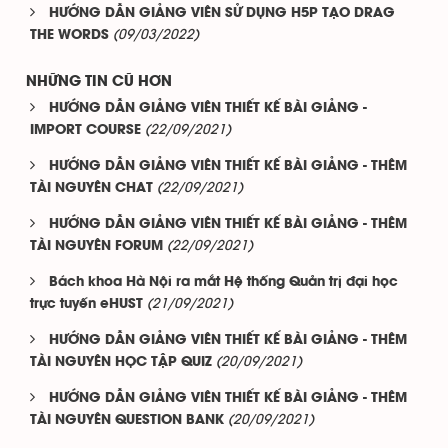
HƯỚNG DẪN GIẢNG VIÊN SỬ DỤNG H5P TẠO DRAG
(09/03/2022)
THE WORDS
NHỮNG TIN CŨ HƠN
HƯỚNG DẪN GIẢNG VIÊN THIẾT KẾ BÀI GIẢNG -
(22/09/2021)
IMPORT COURSE
HƯỚNG DẪN GIẢNG VIÊN THIẾT KẾ BÀI GIẢNG - THÊM
(22/09/2021)
TÀI NGUYÊN CHAT
HƯỚNG DẪN GIẢNG VIÊN THIẾT KẾ BÀI GIẢNG - THÊM
(22/09/2021)
TÀI NGUYÊN FORUM
Bách khoa Hà Nội ra mắt Hệ thống Quản trị đại học
(21/09/2021)
trực tuyến eHUST
HƯỚNG DẪN GIẢNG VIÊN THIẾT KẾ BÀI GIẢNG - THÊM
(20/09/2021)
TÀI NGUYÊN HỌC TẬP QUIZ
HƯỚNG DẪN GIẢNG VIÊN THIẾT KẾ BÀI GIẢNG - THÊM
(20/09/2021)
TÀI NGUYÊN QUESTION BANK