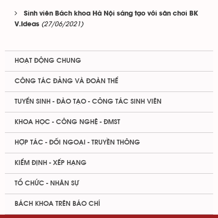
Sinh viên Bách khoa Hà Nội sáng tạo với sân chơi BK
(27/06/2021)
V.Ideas
HOẠT ĐỘNG CHUNG
CÔNG TÁC ĐẢNG VÀ ĐOÀN THỂ
TUYỂN SINH - ĐÀO TẠO - CÔNG TÁC SINH VIÊN
KHOA HỌC - CÔNG NGHỆ - ĐMST
HỢP TÁC - ĐỐI NGOẠI - TRUYỀN THÔNG
KIỂM ĐỊNH - XẾP HẠNG
TỔ CHỨC - NHÂN SỰ
BÁCH KHOA TRÊN BÁO CHÍ