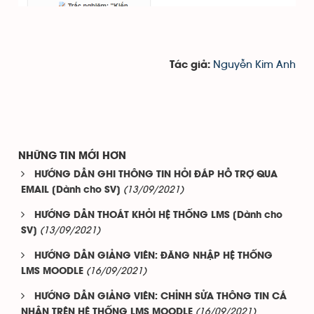
Nguyễn Kim Anh
Tác giả:
NHỮNG TIN MỚI HƠN
HƯỚNG DẪN GHI THÔNG TIN HỎI ĐÁP HỖ TRỢ QUA
(13/09/2021)
EMAIL [Dành cho SV]
HƯỚNG DẪN THOÁT KHỎI HỆ THỐNG LMS [Dành cho
(13/09/2021)
SV]
HƯỚNG DẪN GIẢNG VIÊN: ĐĂNG NHẬP HỆ THỐNG
(16/09/2021)
LMS MOODLE
HƯỚNG DẪN GIẢNG VIÊN: CHỈNH SỬA THÔNG TIN CÁ
(16/09/2021)
NHÂN TRÊN HỆ THỐNG LMS MOODLE