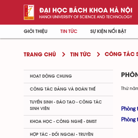
GIỚI THIỆU
TIN TỨC
SỰ KIỆN NỔI BẬT
CÔNG TÁC S
TRANG CHỦ
TIN TỨC
PHÒN
HOẠT ĐỘNG CHUNG
Thứ năm
CÔNG TÁC ĐẢNG VÀ ĐOÀN THỂ
TUYỂN SINH - ĐÀO TẠO - CÔNG TÁC
Phòng t
SINH VIÊN
Phòng t
KHOA HỌC - CÔNG NGHỆ - ĐMST
HỢP TÁC - ĐỐI NGOẠI - TRUYỀN