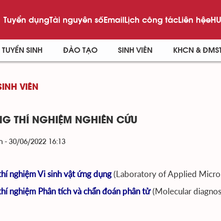
Tuyển dụng
Tài nguyên số
Email
Lịch công tác
Liên hệ
eHU
TUYỂN SINH
ĐÀO TẠO
SINH VIÊN
KHCN & ĐMS
INH VIÊN
G THÍ NGHIỆM NGHIÊN CỨU
 - 30/06/2022 16:13
hí nghiệm Vi sinh vật ứng dụng
(Laboratory of Applied Micro
hí nghiệm Phân tích và chẩn đoán phân tử
(Molecular diagnos