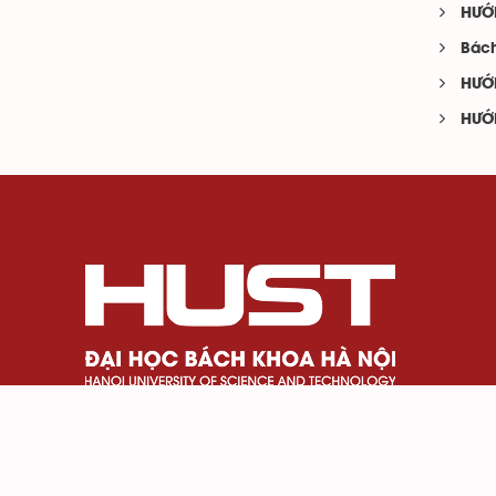
HƯỚ
Bách
HƯỚ
HƯỚ
Số 1 Đại Cồ Việt, phường Bạch Mai, Thành phố H
024 3869 4242