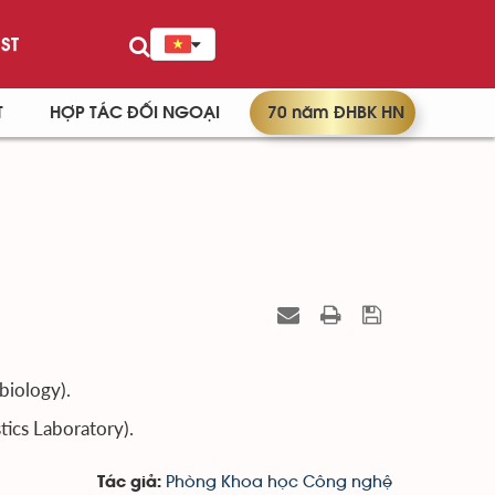
ST
T
HỢP TÁC ĐỐI NGOẠI
70 năm ĐHBK HN
biology).
tics Laboratory).
Phòng Khoa học Công nghệ
Tác giả: