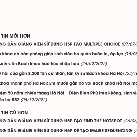
TIN MỚI HƠN
(07/07/
NG DẪN GIẢNG VIÊN SỬ DỤNG H5P TẠO MULTIPLE CHOICE
(18/0
 khoa có căn phòng giúp sinh viên bỏ quên buồn lo, áp lực
(26/09/2022)
sinh viên Bách khoa háo hức nhập học
(24/1
 hội của gần 3.300 tân cử nhân, tân kỹ sư Bách khoa Hà Nội
khoa Thành phố Hà Nội: Em muốn gắn bó với Bách khoa Hà Nội mã
iệm 50 năm chiến thắng Hà Nội – Điện Biên Phủ trên không, sinh
(08/12/2022)
ắn hạ B52
TIN CŨ HƠN
(26/06
NG DẪN GIẢNG VIÊN SỬ DỤNG H5P TẠO FIND THE HOTSPOT
(
NG DẪN GIẢNG VIÊN SỬ DỤNG H5P ĐÊ TẠO IMAGE SEQUENCING