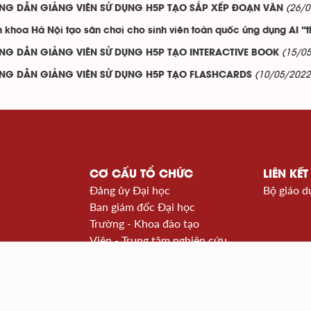
(26/0
NG DẪN GIẢNG VIÊN SỬ DỤNG H5P TẠO SẮP XẾP ĐOẠN VĂN
 khoa Hà Nội tạo sân chơi cho sinh viên toàn quốc ứng dụng AI “
(15/0
NG DẪN GIẢNG VIÊN SỬ DỤNG H5P TẠO INTERACTIVE BOOK
(10/05/2022
NG DẪN GIẢNG VIÊN SỬ DỤNG H5P TẠO FLASHCARDS
CƠ CẤU TỔ CHỨC
LIÊN KẾT
Đảng ủy Đại học
Bộ giáo d
Ban giám đốc Đại học
Trường - Khoa đào tạo
Viện - Trung tâm nghiên cứu
à Nội
Văn phòng - Ban - Trung tâm