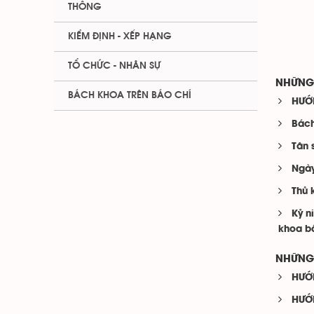
THÔNG
KIỂM ĐỊNH - XẾP HẠNG
TỔ CHỨC - NHÂN SỰ
NHỮNG 
BÁCH KHOA TRÊN BÁO CHÍ
HƯỚ
Bách
Tân 
Ngày
Thủ 
Kỷ n
khoa b
NHỮNG 
HƯỚ
HƯỚ