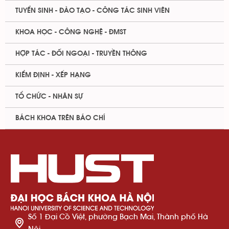
TUYỂN SINH - ĐÀO TẠO - CÔNG TÁC SINH VIÊN
KHOA HỌC - CÔNG NGHỆ - ĐMST
HỢP TÁC - ĐỐI NGOẠI - TRUYỀN THÔNG
KIỂM ĐỊNH - XẾP HẠNG
TỔ CHỨC - NHÂN SỰ
BÁCH KHOA TRÊN BÁO CHÍ
Số 1 Đại Cồ Việt, phường Bạch Mai, Thành phố Hà
Nội