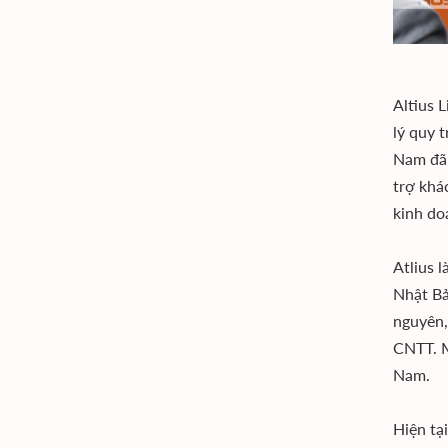
Altius 
lý quy 
Nam đã 
trợ khá
kinh do
Atlius 
Nhật Bả
nguyên,
CNTT. M
Nam.
Hiện tạ