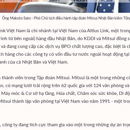
Ông Makoto Sato - Phó Chủ tịch điều hành tập đoàn Mitsui Nhật Bản kiêm Tổ
Link Việt Nam là chi nhánh tại Việt Nam của Altius Link, một tro
trình từ bên ngoài) hàng đầu Nhật Bản, do KDDI và Mitsui đồng 
và đang cung cấp các dịch vụ BPO chất lượng cao, đặc biệt là 
ch hàng cho các công ty có vốn đầu tư nước ngoài hoạt động tại
anh của cả Nhật Bản và Việt Nam.
là thành viên trong Tập đoàn Mitsui. Mitsui là một trong những c
n, có mạng lưới trải rộng trên 62 quốc gia với 124 văn phòng v
 Máy móc & Cơ sở hạ tầng, Hóa chất, Chăm sóc sức khỏe, Di độ
itsui thành lập văn phòng tại Việt Nam vào năm 1991 - một tro
i, công ty đang tích cực tham gia vào một trong những dự án trọ