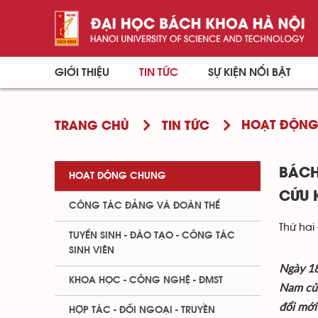
GIỚI THIỆU
TIN TỨC
SỰ KIỆN NỔI BẬT
HOẠT ĐỘN
TRANG CHỦ
TIN TỨC
BÁCH
HOẠT ĐỘNG CHUNG
CỨU 
CÔNG TÁC ĐẢNG VÀ ĐOÀN THỂ
Thứ hai 
TUYỂN SINH - ĐÀO TẠO - CÔNG TÁC
SINH VIÊN
Ngày 18
KHOA HỌC - CÔNG NGHỆ - ĐMST
Nam của
đổi mới
HỢP TÁC - ĐỐI NGOẠI - TRUYỀN