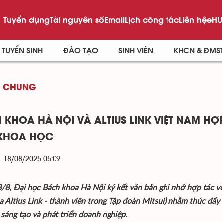
Tuyển dụng
Tài nguyên số
Email
Lịch công tác
Liên hệ
eHU
TUYỂN SINH
ĐÀO TẠO
SINH VIÊN
KHCN & ĐMS
G CHUNG
 KHOA HÀ NỘI VÀ ALTIUS LINK VIỆT NAM H
KHOA HỌC
- 18/08/2025 05:09
/8, Đại học Bách khoa Hà Nội ký kết văn bản ghi nhớ hợp tác với
 Altius Link - thành viên trong Tập đoàn Mitsui) nhằm thúc đẩy
 sáng tạo và phát triển doanh nghiệp.