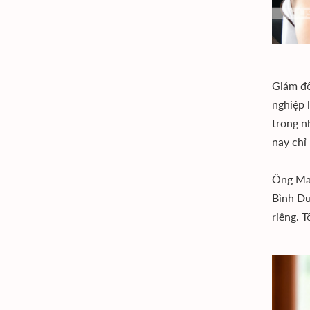
Giám đố
nghiệp 
trong n
nay chỉ 
Ông Mak
Bình Dư
riêng. 