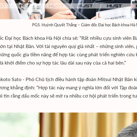
PGS. Huỳnh Quyết Thắng – Giám đốc Đại học Bách khoa Hà Nội
c Đại học Bách khoa Hà Nội chia sẻ: “Rất nhiều cựu sinh viên 
lớn tại Nhật Bản. Với tài nguyên quý giá nhất – những sinh viên, 
hững quốc gia tiềm năng để hợp tác cùng phát triển nghiên cứu 
là khởi điểm cho sự hợp tác lâu dài sau này của cả hai bên.”
oto Sato - Phó Chủ tịch điều hành tập đoàn Mitsui Nhật Bản k
ơng khẳng định: “Hợp tác này mang ý nghĩa lớn đối với Tập đoàn
Tôi tin rằng dấu mốc này sẽ mở ra nhiều cơ hội phát triển trong tư