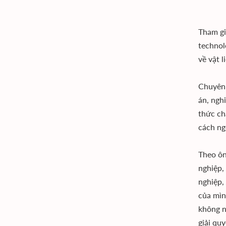
Tham gi
technol
về vật 
Chuyên 
án, ngh
thức ch
cách ng
Theo ôn
nghiệp,
nghiệp,
của mìn
không n
giải qu