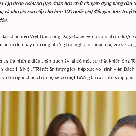
a Tập đoàn Ashland (tập đoàn hóa chất chuyên dụng hàng đầu toà
g và phụ gia cao cấp cho hơn 100 quốc gia) đến giao lưu, truyề
Hóa.
 đặt chân đến Việt Nam, ông Dago Caceres đã cảm nhận được sự 
c xinh đẹp này cho ông những trải nghiệm thoải mái, vui vẻ và 
ên, giữa những điều thân quen ấy lại có một sự thật khiến ông T
h khoa Hà Nội. “Tôi rất ấn tượng khi tiếp xúc với sinh viên Bá
t và tôi nghĩ chắc chắn họ sẽ có một tương lai rất tươi sáng phí