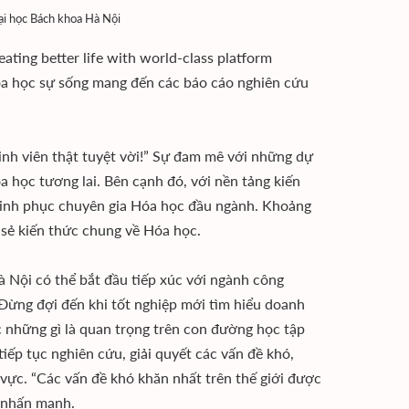
ại học Bách khoa Hà Nội
ating better life with world-class platform
oa học sự sống mang đến các báo cáo nghiên cứu
inh viên thật tuyệt vời!” Sự đam mê với những dự
 học tương lai. Bên cạnh đó, với nền tảng kiến
chinh phục chuyên gia Hóa học đầu ngành. Khoảng
 sẻ kiến thức chung về Hóa học.
à Nội có thể bắt đầu tiếp xúc với ngành công
“Đừng đợi đến khi tốt nghiệp mới tìm hiểu doanh
c những gì là quan trọng trên con đường học tập
iếp tục nghiên cứu, giải quyết các vấn đề khó,
 vực. “Các vấn đề khó khăn nhất trên thế giới được
g nhấn mạnh.