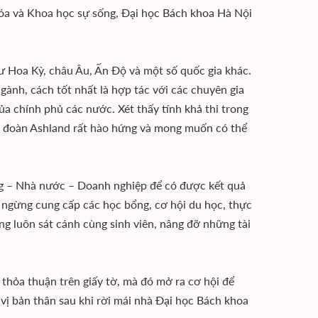
 Hóa và Khoa học sự sống, Đại học Bách khoa Hà Nội
ư Hoa Kỳ, châu Âu, Ấn Độ và một số quốc gia khác.
gành, cách tốt nhất là hợp tác với các chuyên gia
ủa chính phủ các nước. Xét thấy tính khả thi trong
ập đoàn Ashland rất hào hứng và mong muốn có thể
g – Nhà nước – Doanh nghiệp để có được kết quả
 ngừng cung cấp các học bổng, cơ hội du học, thực
ũng luôn sát cánh cùng sinh viên, nâng đỡ những tài
hỏa thuận trên giấy tờ, mà đó mở ra cơ hội để
 vị bản thân sau khi rời mái nhà Đại học Bách khoa