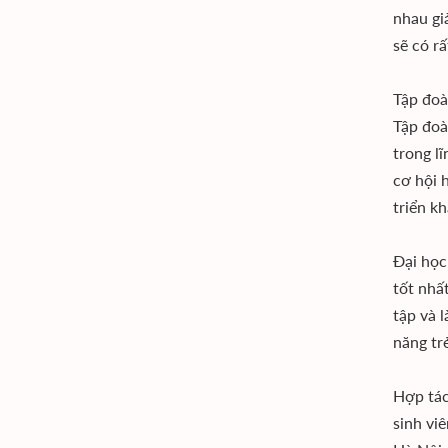
nhau gi
sẽ có rấ
Tập đoà
Tập đoà
trong l
cơ hội 
triển k
Đại học
tốt nhấ
tập và 
năng tr
Hợp tác
sinh vi