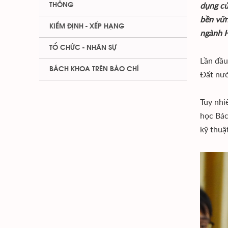
dụng củ
THÔNG
bền vữn
KIỂM ĐỊNH - XẾP HẠNG
ngành 
TỔ CHỨC - NHÂN SỰ
Lần đầu
BÁCH KHOA TRÊN BÁO CHÍ
Đất nướ
Tuy nhi
học Bác
kỹ thuậ