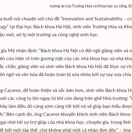
tương lai của Trường Hóa và Khoa học sự sống, Đ
a buổi nói chuyện với chủ đề “Innovation and Sustainability – cre
ogy” tại Đại học Bách khoa Hà Nội, sinh viên Trường Hóa và Kh
liệu mới, xử lý môi trường và công nghệ sinh học.
gia Mỹ nhận định: “Bách khoa Hà Nội có đội ngũ giảng viên và s
iên cứu hiện rõ trên gương mặt của các nhà khoa học và nhà khoa
ắc chắn, giảng viên và sinh viên Bách khoa Hà Nội đã thực sự 
ôn ngữ và văn hóa đã hoàn toàn bị xóa nhòa bởi sự say sưa chia
g Caceres, để hoàn thiện và sắc bén hơn, sinh viên Bách khoa H
 với các công ty lớn ngay từ khi còn đang trên ghế Nhà trường: 
 hãy làm điều đó càng sớm càng tốt bởi nó sẽ giúp bạn hiểu đượ
h.” Bên cạnh đó, ông Caceres khuyến khích sinh viên Bách khoa t
gại nhờ tới sự trợ giúp của nhà khoa học, chuyên gia, trong lĩnh
yết bởi một tập thể, chứ không phải một cá nhân đơn độc” – ôn