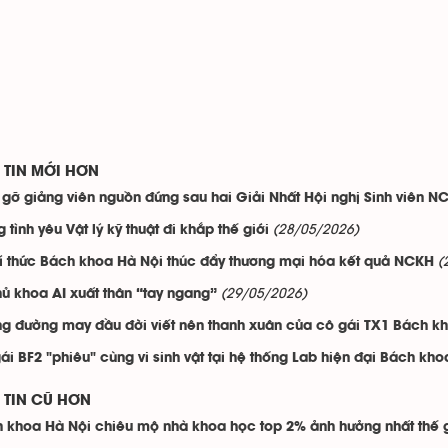
TIN MỚI HƠN
gỡ giảng viên nguồn đứng sau hai Giải Nhất Hội nghị Sinh viên 
(28/05/2026)
 tình yêu Vật lý kỹ thuật đi khắp thế giới
(
rí thức Bách khoa Hà Nội thúc đẩy thương mại hóa kết quả NCKH
(29/05/2026)
hủ khoa AI xuất thân “tay ngang”
g đường may đầu đời viết nên thanh xuân của cô gái TX1 Bách k
ái BF2 "phiêu" cùng vi sinh vật tại hệ thống Lab hiện đại Bách kh
TIN CŨ HƠN
 khoa Hà Nội chiêu mộ nhà khoa học top 2% ảnh hưởng nhất thế g