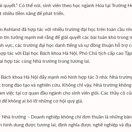
ải quyết.” Có thể nói, sinh viên theo học ngành Hóa tại Trường
t nhiều tiềm năng để phát triển.
n Ashland đã hợp tác với nhiều trường đại học trên toàn cầu nh
n tin tưởng mạnh mẽ rằng để giải quyết các bài toán khó trong n
ĩnh vực, các trường đại học danh tiếng và sự đồng thuận hỗ trợ c
hợp tác với Đại học Bách khoa Hà Nội, Phó Chủ tịch cấp cao T
hai hợp tác cùng Nhà trường trong tương lai.
 Bách khoa Hà Nội đẩy mạnh mô hình hợp tác 3 nhà: Nhà trườn
t trong đào tạo và nghiên cứu. Không chỉ vậy, Nhà trường không
làm việc tại cơ quan đầu ngành cho sinh viên giỏi. Các thầy cô c
ẻ để không ai bỏ lỡ những cơ hội quý giá.
 Nhà trường – Doanh nghiệp không chỉ đơn thuần là những bản t
ên hình dung được tương lai, định nghĩa được nghề nghiệp và địa