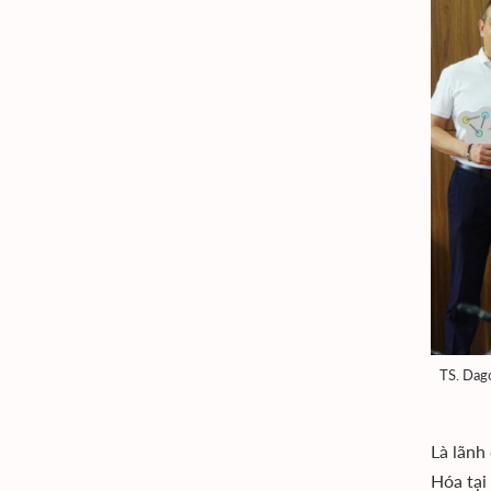
TS. Dago
Là lãnh
Hóa tại