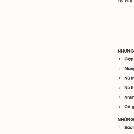
Hà Nội.
NHỮNG 
Gặp 
Mang
Nữ t
Nữ t
Nhữn
Cô g
NHỮNG 
Bách