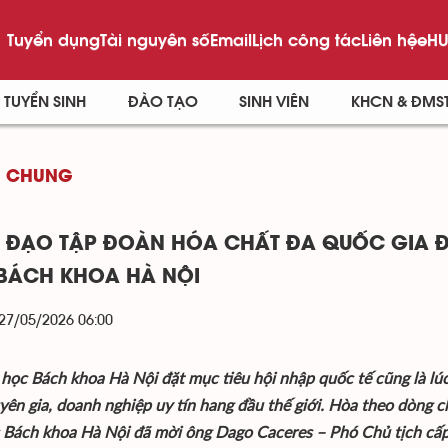
Tuyển dụng
Tài nguyên số
Email
Lịch công tác
Liên hệ
eHU
TUYỂN SINH
ĐÀO TẠO
SINH VIÊN
KHCN & ĐMS
G CHUNG
 ĐẠO TẬP ĐOÀN HÓA CHẤT ĐA QUỐC GIA Đ
 BÁCH KHOA HÀ NỘI
 27/05/2026 06:00
 học Bách khoa Hà Nội đặt mục tiêu hội nhập quốc tế cũng là lúc
yên gia, doanh nghiệp uy tín hang đầu thế giới. Hòa theo dòng 
 Bách khoa Hà Nội đã mời ông Dago Caceres – Phó Chủ tịch cấ