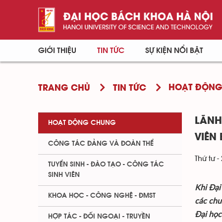
GIỚI THIỆU
TIN TỨC
SỰ KIỆN NỔI BẬT
HOẠT ĐỘN
TRANG CHỦ
TIN TỨC
LÃNH
HOẠT ĐỘNG CHUNG
VIÊN
CÔNG TÁC ĐẢNG VÀ ĐOÀN THỂ
Thứ tư -
TUYỂN SINH - ĐÀO TẠO - CÔNG TÁC
SINH VIÊN
Khi Đại
KHOA HỌC - CÔNG NGHỆ - ĐMST
các chu
Đại học
HỢP TÁC - ĐỐI NGOẠI - TRUYỀN