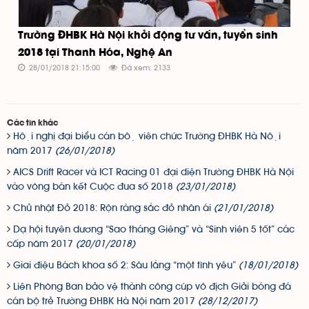
Trường ĐHBK Hà Nội khởi động tư vấn, tuyển sinh
2018 tại Thanh Hóa, Nghệ An
28/01/2018 21:15:00
Đã xem: 2133
Các tin khác
Hội nghị đại biểu cán bộ viên chức Trường ĐHBK Hà Nội
năm 2017
(26/01/2018)
AICS Drift Racer và ICT Racing 01 đại diện Trường ĐHBK Hà Nội
vào vòng bán kết Cuộc đua số 2018
(23/01/2018)
Chủ nhật Đỏ 2018: Rộn ràng sắc đỏ nhân ái
(21/01/2018)
Dạ hội tuyên dương “Sao tháng Giêng” và “Sinh viên 5 tốt” các
cấp năm 2017
(20/01/2018)
Giai điệu Bách khoa số 2: Sâu lắng “một tình yêu”
(18/01/2018)
Liên Phòng Ban bảo vệ thành công cúp vô địch Giải bóng đá
cán bộ trẻ Trường ĐHBK Hà Nội năm 2017
(28/12/2017)