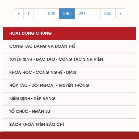
«
1
...
239
240
241
...
258
»
HOẠT ĐỘNG CHUNG
CÔNG TÁC ĐẢNG VÀ ĐOÀN THỂ
TUYỂN SINH - ĐÀO TẠO - CÔNG TÁC SINH VIÊN
KHOA HỌC - CÔNG NGHỆ - ĐMST
HỢP TÁC - ĐỐI NGOẠI - TRUYỀN THÔNG
KIỂM ĐỊNH - XẾP HẠNG
TỔ CHỨC - NHÂN SỰ
BÁCH KHOA TRÊN BÁO CHÍ