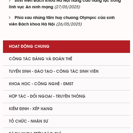
Sinh viên Bách khoa Hà Nội nâng cao năng lực trong
(27/05/2025)
lĩnh vực An ninh mạng
Phía sau những tấm huy chương Olympic của sinh
(26/05/2025)
viên Bách khoa Hà Nội
HOẠT ĐỘNG CHUNG
CÔNG TÁC ĐẢNG VÀ ĐOÀN THỂ
TUYỂN SINH - ĐÀO TẠO - CÔNG TÁC SINH VIÊN
KHOA HỌC - CÔNG NGHỆ - ĐMST
HỢP TÁC - ĐỐI NGOẠI - TRUYỀN THÔNG
KIỂM ĐỊNH - XẾP HẠNG
TỔ CHỨC - NHÂN SỰ