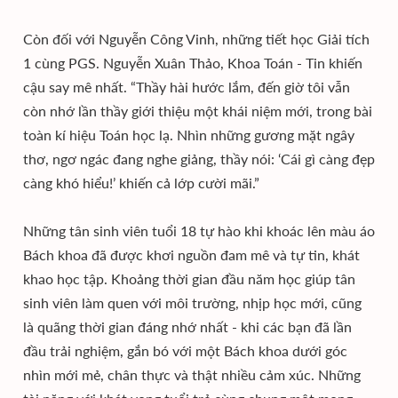
Còn đối với Nguyễn Công Vinh, những tiết học Giải tích
1 cùng PGS. Nguyễn Xuân Thảo, Khoa Toán - Tin khiến
cậu say mê nhất. “Thầy hài hước lắm, đến giờ tôi vẫn
còn nhớ lần thầy giới thiệu một khái niệm mới, trong bài
toàn kí hiệu Toán học lạ. Nhìn những gương mặt ngây
thơ, ngơ ngác đang nghe giảng, thầy nói: ‘Cái gì càng đẹp
càng khó hiểu!’ khiến cả lớp cười mãi.”
Những tân sinh viên tuổi 18 tự hào khi khoác lên màu áo
Bách khoa đã được khơi nguồn đam mê và tự tin, khát
khao học tập. Khoảng thời gian đầu năm học giúp tân
sinh viên làm quen với môi trường, nhịp học mới, cũng
là quãng thời gian đáng nhớ nhất - khi các bạn đã lần
đầu trải nghiệm, gắn bó với một Bách khoa dưới góc
nhìn mới mẻ, chân thực và thật nhiều cảm xúc. Những