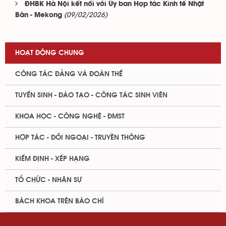
ĐHBK Hà Nội kết nối với Ủy ban Hợp tác Kinh tế Nhật
(09/02/2026)
Bản - Mekong
HOẠT ĐỘNG CHUNG
CÔNG TÁC ĐẢNG VÀ ĐOÀN THỂ
TUYỂN SINH - ĐÀO TẠO - CÔNG TÁC SINH VIÊN
KHOA HỌC - CÔNG NGHỆ - ĐMST
HỢP TÁC - ĐỐI NGOẠI - TRUYỀN THÔNG
KIỂM ĐỊNH - XẾP HẠNG
TỔ CHỨC - NHÂN SỰ
BÁCH KHOA TRÊN BÁO CHÍ