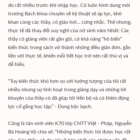
đo rất nhiều trước khi nhập học. Cô luôn hình dung môi
trường Bách khoa chuyên về kỹ thuật sẽ áp lực, khô
khan cùng các thầy, cô giáo hơi… cứng nhắc. Thế nhưng,
thực tế đã thay đổi suy nghĩ của nữ sinh năm Nhất: Các
thầy cô giảng viên rất gần gũi, có khả năng “hô biến”
kiến thức trong sách vở thành những điều giản đơn, gắn
liền với thực tế, khiến mỗi tiết học trở nên rất thú vị và
dễ hiểu.
“Tuy kiến thức khó hơn so với tưởng tượng của tôi rất
nhiều nhưng sự linh hoạt trong giảng dạy và những lời
khuyên của thầy cô đã giúp tôi tiến bộ và có thêm động
lực cố gắng học tập.” - Dung bộc bạch.
Cũng là tân sinh viên K70 lớp CNTT Việt - Pháp, Nguyễn
Bá Hoàng Vũ chia sẻ: “Những kiến thức tôi được học rất
sâu. Các thầy, cô dạy kỹ về bản chất của những vấn đề.