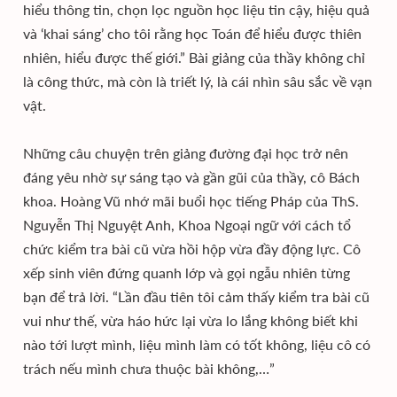
hiểu thông tin, chọn lọc nguồn học liệu tin cậy, hiệu quả
và ‘khai sáng’ cho tôi rằng học Toán để hiểu được thiên
nhiên, hiểu được thế giới.” Bài giảng của thầy không chỉ
là công thức, mà còn là triết lý, là cái nhìn sâu sắc về vạn
vật.
Những câu chuyện trên giảng đường đại học trở nên
đáng yêu nhờ sự sáng tạo và gần gũi của thầy, cô Bách
khoa. Hoàng Vũ nhớ mãi buổi học tiếng Pháp của ThS.
Nguyễn Thị Nguyệt Anh, Khoa Ngoại ngữ với cách tổ
chức kiểm tra bài cũ vừa hồi hộp vừa đầy động lực. Cô
xếp sinh viên đứng quanh lớp và gọi ngẫu nhiên từng
bạn để trả lời. “Lần đầu tiên tôi cảm thấy kiểm tra bài cũ
vui như thế, vừa háo hức lại vừa lo lắng không biết khi
nào tới lượt mình, liệu mình làm có tốt không, liệu cô có
trách nếu mình chưa thuộc bài không,…”