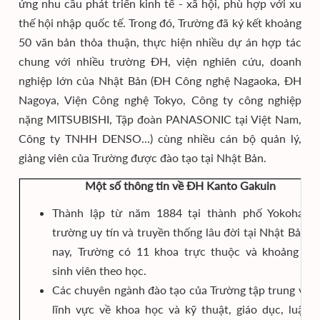
ứng nhu cầu phát triển kinh tế - xã hội, phù hợp với xu
thế hội nhập quốc tế. Trong đó, Trường đã ký kết khoảng
50 văn bản thỏa thuận, thực hiện nhiều dự án hợp tác
chung với nhiều trường ĐH, viện nghiên cứu, doanh
nghiệp lớn của Nhật Bản (ĐH Công nghệ Nagaoka, ĐH
Nagoya, Viện Công nghệ Tokyo, Công ty công nghiệp
nặng MITSUBISHI, Tập đoàn PANASONIC tại Việt Nam,
Công ty TNHH DENSO...) cùng nhiều cán bộ quản lý,
giảng viên của Trường được đào tạo tại Nhật Bản.
Một số thông tin về ĐH Kanto Gakuin
Thành lập từ năm 1884 tại thành phố Yokohama,
trường uy tín và truyền thống lâu đời tại Nhật Bản. 
nay, Trường có 11 khoa trực thuộc và khoảng 11
sinh viên theo học.
Các chuyên ngành đào tạo của Trường tập trung vào
lĩnh vực về khoa học và kỹ thuật, giáo dục, luật, 