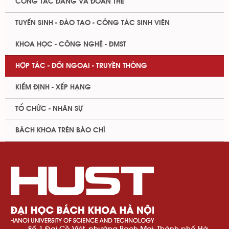
CÔNG TÁC ĐẢNG VÀ ĐOÀN THỂ
TUYỂN SINH - ĐÀO TẠO - CÔNG TÁC SINH VIÊN
KHOA HỌC - CÔNG NGHỆ - ĐMST
HỢP TÁC - ĐỐI NGOẠI - TRUYỀN THÔNG
KIỂM ĐỊNH - XẾP HẠNG
TỔ CHỨC - NHÂN SỰ
BÁCH KHOA TRÊN BÁO CHÍ
Số 1 Đại Cồ Việt, phường Bạch Mai, Thành phố Hà