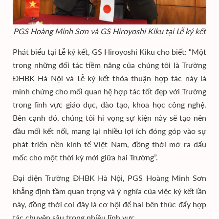
PGS Hoàng Minh Sơn và GS
Hiroyoshi Kiku tại Lễ ký kết
Phát biểu tại Lễ ký kết, GS Hiroyoshi Kiku cho biết: “Một
trong những đối tác tiềm năng của chúng tôi là Trường
ĐHBK Hà Nội và Lễ ký kết thỏa thuận hợp tác này là
minh chứng cho mối quan hệ hợp tác tốt đẹp với Trường
trong lĩnh vực giáo dục, đào tạo, khoa học công nghệ.
Bên cạnh đó, chúng tôi hi vọng sự kiện này sẽ tạo nên
đầu mối kết nối, mang lại nhiều lợi ích đóng góp vào sự
phát triển nền kinh tế Việt Nam, đồng thời mở ra dấu
mốc cho một thời kỳ mới giữa hai Trường”.
Đại diện Trường ĐHBK Hà Nội, PGS Hoàng Minh Sơn
khẳng định tầm quan trọng và ý nghĩa của việc ký kết lần
này, đồng thời coi đây là cơ hội để hai bên thúc đẩy hợp
tác chuyên sâu trong nhiều lĩnh vực.