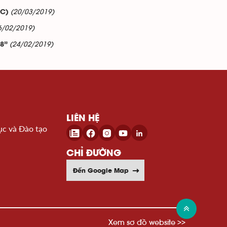
(20/03/2019)
UC)
6/02/2019)
(24/02/2019)
18”
LIÊN HỆ
ục và Đào tạo
CHỈ ĐƯỜNG
Đến Google Map
Xem sơ đồ website >>