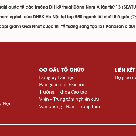
nghị quốc tế các trường ĐH kỹ thuật Đông Nam Á lần thứ 13 (SEAT
(2
hóm ngành của ĐHBK Hà Nội lọt top 550 ngành tốt nhất thế giới
capt giành Giải Nhất cuộc thi “Ý tưởng sáng tạo IoT Panasonic 20
CƠ CẤU TỔ CHỨC
LIÊN KẾT
Đảng ủy Đại học
Bộ giáo d
Ban giám đốc Đại học
Trường - Khoa đào tạo
Viện - Trung tâm nghiên cứu
à Nội
Văn phòng - Ban - Trung tâm