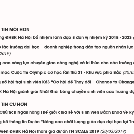
TIN MỚI HƠN
ng ĐHBK Hà Nội bổ nhiệm lãnh đạo 8 đơn vị nhiệm kỳ 2018 - 2023
 tác trường đại học – doanh nghiệp trong đào tạo nguồn nhân lực I
2019)
 cao năng lực chuyển giao công nghệ và tri thức cho các trường 
(20/0
 mạc Cuộc thi Olympic cơ học lần thứ 31 - Khu vực phía Bắc
 nổ hội trại sinh viên K63 “Cơ hội để Thay đổi – Chance to Chang
 Hà Nội giành giải Nhất Giải bóng chuyền sinh viên các trường đ
TIN CŨ HƠN
Chủ tịch Ngân hàng Thế giới chia sẻ với sinh viên Bách khoa về k
 bố thông tin Dự án “Nâng cao chất lượng giáo dục đại học tại 
(20/03/2019)
 viên ĐHBK Hà Nội tham gia dự án TFI SCALE 2019