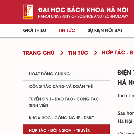
GIỚI THIỆU
TIN TỨC
SỰ KIỆN NỔI BẬT
HỢP TÁC - 
TRANG CHỦ
TIN TỨC
ĐIỆN
HOẠT ĐỘNG CHUNG
HÀ N
CÔNG TÁC ĐẢNG VÀ ĐOÀN THỂ
Thứ năm
TUYỂN SINH - ĐÀO TẠO - CÔNG TÁC
SINH VIÊN
Sau hơn
KHOA HỌC - CÔNG NGHỆ - ĐMST
Hà Nội 
HỢP TÁC - ĐỐI NGOẠI - TRUYỀN
Với mục