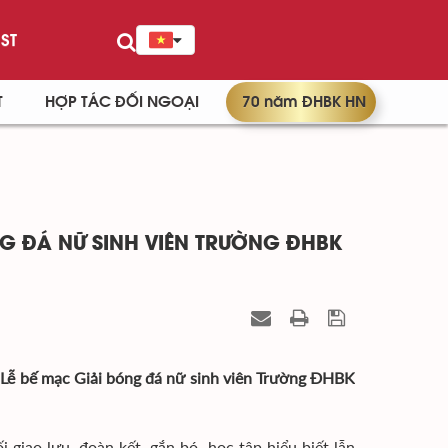
ST
T
HỢP TÁC ĐỐI NGOẠI
70 năm ĐHBK HN
NG ĐÁ NỮ SINH VIÊN TRƯỜNG ĐHBK
và Lễ bế mạc Giải bóng đá nữ sinh viên Trường ĐHBK
giao lưu, đoàn kết, gắn bó, học tập hiểu biết lẫn