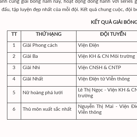
nh cùng giải bóng năm nay, hoạt động đồng hành với series 
i đấu, tập luyện đẹp nhất của mỗi đội. Kết quả chung cuộc, đội b
KẾT QUẢ GIẢI BÓN
TT
THỨ HẠNG
ĐỘI TUYỂN
1
Giải Phong cách
Viện Điện
2
Giải Ba
Viện KH & CN Môi trường
3
Giải Nhì
Viện CNSH & CNTP
4
Giải Nhất
Viện Điện tử Viễn thông
Lê Thị Ngọc - Viện KH & C
5
Nữ hoàng phá lưới
trường
Nguyễn Thị Mai - Viện Đi
6
Thủ môn xuất sắc nhất
Viễn thông