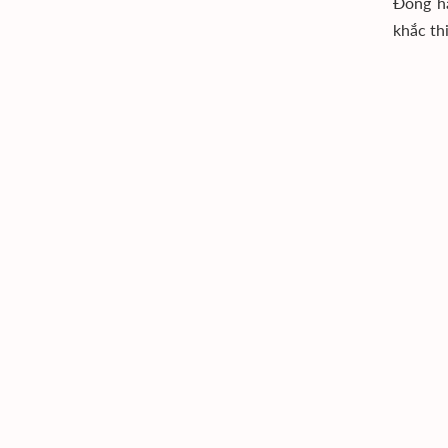
Đồng hà
khắc th