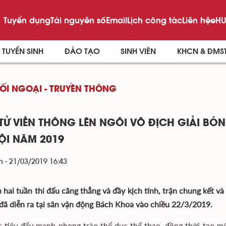
Tuyển dụng
Tài nguyên số
Email
Lịch công tác
Liên hệ
eHU
TUYỂN SINH
ĐÀO TẠO
SINH VIÊN
KHCN & ĐMS
ĐỐI NGOẠI - TRUYỀN THÔNG
 TỬ VIỄN THÔNG LÊN NGÔI VÔ ĐỊCH GIẢI BÓ
ỘI NĂM 2019
 - 21/03/2019 16:43
 hai tuần thi đấu căng thẳng và đầy kịch tính, trận chung kết 
đã diễn ra tại sân vận động Bách Khoa vào chiều 22/3/2019.
 tiêu đẩy mạnh phong trào thể dục thể thao, đồng thời tạo mối 