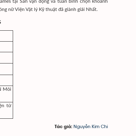
games tại Sân vận động và tuần bình chọn khoảnh
óng nữ Viện Vật lý Kỹ thuật đã giành giải Nhất.
G
N Môi
ện tử
Nguyễn Kim Chi
Tác giả: