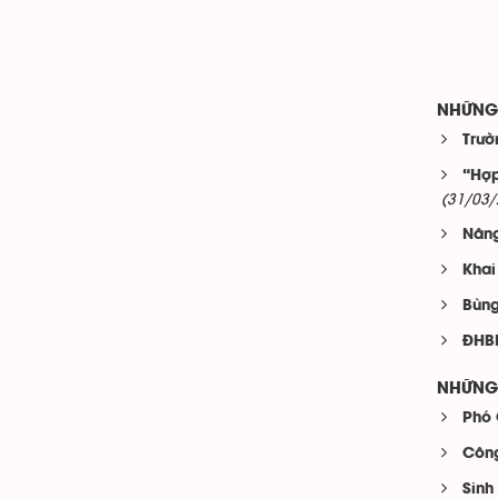
NHỮNG 
Trườ
“Hợp
(31/03/
Nâng
Khai
Bùng
ĐHBK
NHỮNG 
Phó 
Công
Sinh