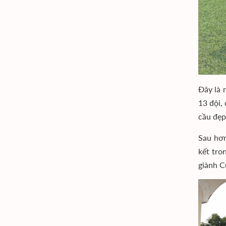
Đây là 
13 đội,
cầu đẹp
Sau hơn
kết tro
giành C