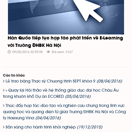
Hàn Quốc tiếp tục hợp tác phát triển về E-Learning
với Trường ĐHBK Hà Nội
09/05/2016 22:59:00
Đã xem: 3167
Các tin khác
Lễ trao bằng Thạc sỹ Chương trình SEPT khóa 9
(08/04/2016)
« Quay lại Hội thảo về hệ thống giáo dục đại học Châu Âu
trong khuôn khổ Dự án ECORED
(05/04/2016)
Thúc đẩy hợp tác đào tạo và nghiên cứu chung trong lĩnh vực
quang học và quang điện tử giữa Trường ĐHBK Hà Nội và Công
ty Haesung Vina
(04/04/2016)
Sẵn sàng cho hành trình khởi nghiệp
(19/12/2015)