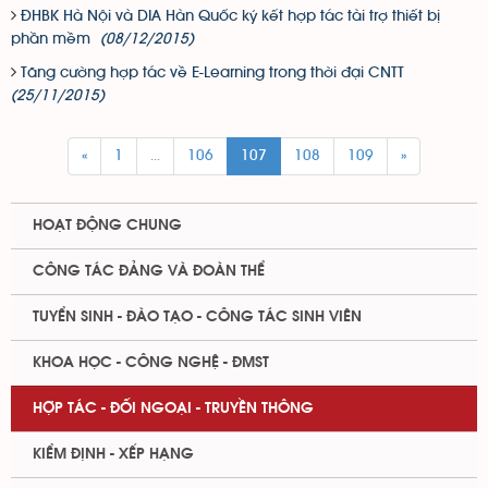
ĐHBK Hà Nội và DIA Hàn Quốc ký kết hợp tác tài trợ thiết bị
phần mềm
(08/12/2015)
Tăng cường hợp tác về E-Learning trong thời đại CNTT
(25/11/2015)
«
1
...
106
107
108
109
»
HOẠT ĐỘNG CHUNG
CÔNG TÁC ĐẢNG VÀ ĐOÀN THỂ
TUYỂN SINH - ĐÀO TẠO - CÔNG TÁC SINH VIÊN
KHOA HỌC - CÔNG NGHỆ - ĐMST
HỢP TÁC - ĐỐI NGOẠI - TRUYỀN THÔNG
KIỂM ĐỊNH - XẾP HẠNG