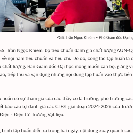
PGS. Trần Ngọc Khiêm – Phó Giám đốc Đại họ
S. Trần Ngọc Khiêm, bộ tiêu chuẩn đánh giá chất lượng AUN-QA
 về nội hàm tiêu chuẩn và tiêu chí. Do đó, công tác tập huấn là
á chất lượng. Ban Giám đốc Đại học mong muốn cán bộ, giảng vi
ao, tiếp thu và vận dụng những nội dung tập huấn vào thực tiễn 
p huấn có sự tham gia của các thầy cô là trưởng, phó trưởng cá
iết báo cáo tự đánh giá các CTĐT giai đoạn 2024-2026 của Trườ
Điện - Điện tử, Trường Vật liệu.
trình tập huấn diễn ra trong hai ngày, nội dung xoay quanh các