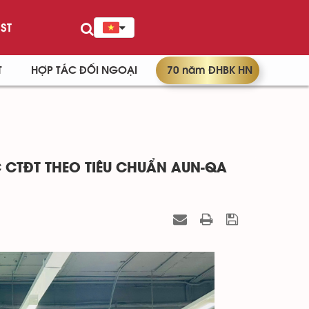
ST
T
HỢP TÁC ĐỐI NGOẠI
70 năm ĐHBK HN
 CTĐT THEO TIÊU CHUẨN AUN-QA