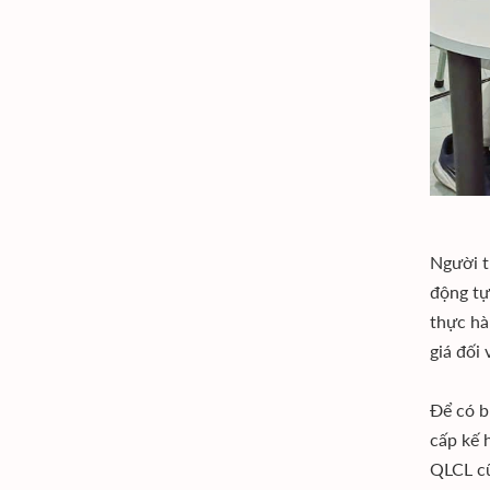
Người th
động tư
thực h
giá đối
Để có b
cấp kế 
QLCL cũ