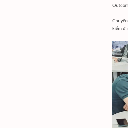
Outcome
Chuyên 
kiểm đị