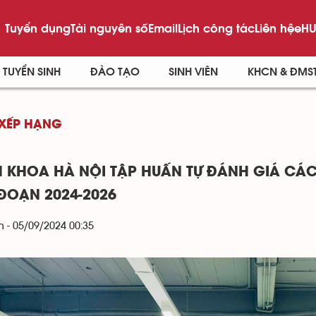
Tuyển dụng
Tài nguyên số
Email
Lịch công tác
Liên hệ
eHU
TUYỂN SINH
ĐÀO TẠO
SINH VIÊN
KHCN & ĐMS
 XẾP HẠNG
 KHOA HÀ NỘI TẬP HUẤN TỰ ĐÁNH GIÁ CÁC
 ĐOẠN 2024-2026
 - 05/09/2024 00:35