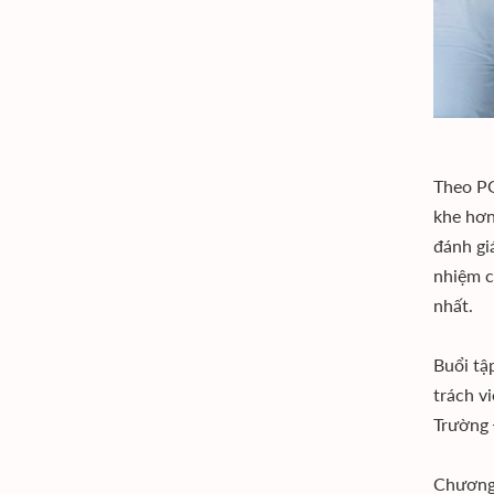
Theo PG
khe hơn
đánh gi
nhiệm c
nhất.
Buổi tậ
trách v
Trường 
Chương 