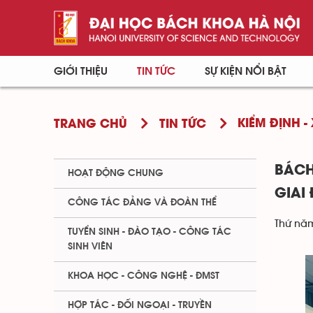
GIỚI THIỆU
TIN TỨC
SỰ KIỆN NỔI BẬT
KIỂM ĐỊNH -
TRANG CHỦ
TIN TỨC
BÁCH
HOẠT ĐỘNG CHUNG
GIAI
CÔNG TÁC ĐẢNG VÀ ĐOÀN THỂ
Thứ năm
TUYỂN SINH - ĐÀO TẠO - CÔNG TÁC
SINH VIÊN
KHOA HỌC - CÔNG NGHỆ - ĐMST
HỢP TÁC - ĐỐI NGOẠI - TRUYỀN