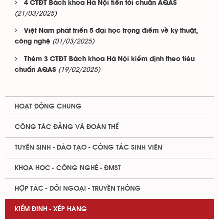
4 CTĐT Bách khoa Hà Nội tiến tới chuẩn AQAS
(21/03/2025)
Việt Nam phát triển 5 đại học trọng điểm về kỹ thuật,
(01/03/2025)
công nghệ
Thêm 3 CTĐT Bách khoa Hà Nội kiểm định theo tiêu
(19/02/2025)
chuẩn AQAS
HOẠT ĐỘNG CHUNG
CÔNG TÁC ĐẢNG VÀ ĐOÀN THỂ
TUYỂN SINH - ĐÀO TẠO - CÔNG TÁC SINH VIÊN
KHOA HỌC - CÔNG NGHỆ - ĐMST
HỢP TÁC - ĐỐI NGOẠI - TRUYỀN THÔNG
KIỂM ĐỊNH - XẾP HẠNG