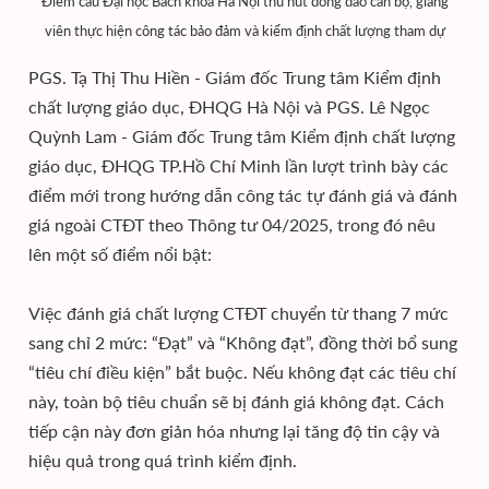
Điểm cầu Đại học Bách khoa Hà Nội thu hút đông đảo cán bộ, giảng
viên thực hiện công tác bảo đảm và kiểm định chất lượng tham dự
PGS. Tạ Thị Thu Hiền - Giám đốc Trung tâm Kiểm định
chất lượng giáo dục, ĐHQG Hà Nội và PGS. Lê Ngọc
Quỳnh Lam - Giám đốc Trung tâm Kiểm định chất lượng
giáo dục, ĐHQG TP.Hồ Chí Minh lần lượt trình bày các
điểm mới trong hướng dẫn công tác tự đánh giá và đánh
giá ngoài CTĐT theo Thông tư 04/2025, trong đó nêu
lên một số điểm nổi bật:
Việc đánh giá chất lượng CTĐT chuyển từ thang 7 mức
sang chỉ 2 mức: “Đạt” và “Không đạt”, đồng thời bổ sung
“tiêu chí điều kiện” bắt buộc. Nếu không đạt các tiêu chí
này, toàn bộ tiêu chuẩn sẽ bị đánh giá không đạt. Cách
tiếp cận này đơn giản hóa nhưng lại tăng độ tin cậy và
hiệu quả trong quá trình kiểm định.