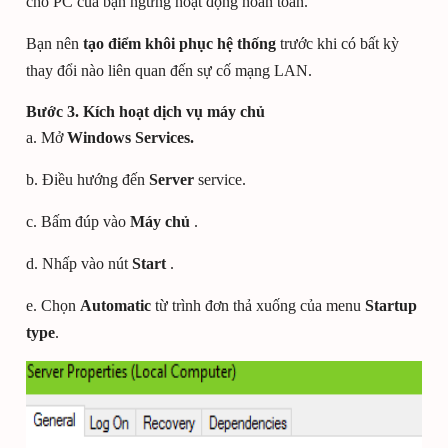
cho PC của bạn ngừng hoạt động hoàn toàn.
Bạn nên
tạo điểm khôi phục hệ thống
trước khi có bất kỳ
thay đổi nào liên quan đến sự cố mạng LAN.
Bước 3. Kích hoạt dịch vụ máy chủ
a. Mở
Windows Services.
b. Điều hướng đến
Server
service.
c. Bấm đúp vào
Máy chủ
.
d. Nhấp vào nút
Start
.
e. Chọn
Automatic
từ trình đơn thả xuống của menu
Startup
type
.