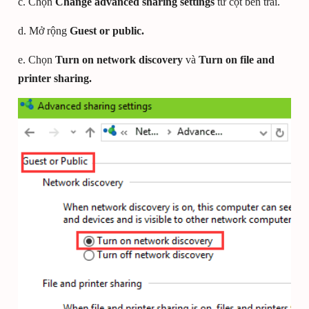
c. Chọn
Change advanced sharing settings
từ cột bên trái.
d. Mở rộng
Guest or public.
e. Chọn
Turn on network discovery
và
Turn on file and
printer sharing.