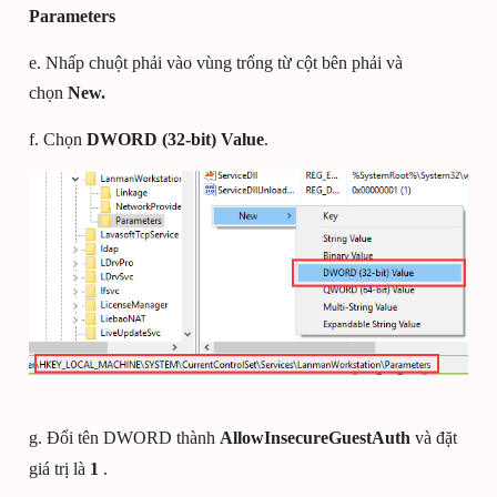
Parameters
e. Nhấp chuột phải vào vùng trống từ cột bên phải và
chọn
New.
f. Chọn
DWORD (32-bit) Value
.
g. Đổi tên DWORD thành
AllowInsecureGuestAuth
và đặt
giá trị là
1
.