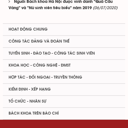
Người Bách khoa Hà Nội được vinh danh "Quả Cầu
(06/07/2020)
Vàng" và "Nữ sinh viên tiêu biểu" năm 2019
HOẠT ĐỘNG CHUNG
CÔNG TÁC ĐẢNG VÀ ĐOÀN THỂ
TUYỂN SINH - ĐÀO TẠO - CÔNG TÁC SINH VIÊN
KHOA HỌC - CÔNG NGHỆ - ĐMST
HỢP TÁC - ĐỐI NGOẠI - TRUYỀN THÔNG
KIỂM ĐỊNH - XẾP HẠNG
TỔ CHỨC - NHÂN SỰ
BÁCH KHOA TRÊN BÁO CHÍ