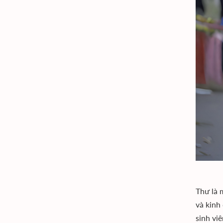
Thư là 
và kinh
sinh vi