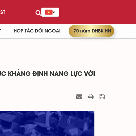
ST
T
HỢP TÁC ĐỐI NGOẠI
70 năm ĐHBK HN
TỤC KHẲNG ĐỊNH NĂNG LỰC VỚI