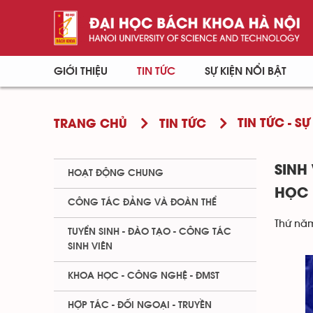
GIỚI THIỆU
TIN TỨC
SỰ KIỆN NỔI BẬT
TIN TỨC - SỰ
TRANG CHỦ
TIN TỨC
SINH
HOẠT ĐỘNG CHUNG
HỌC 
CÔNG TÁC ĐẢNG VÀ ĐOÀN THỂ
Thứ năm
TUYỂN SINH - ĐÀO TẠO - CÔNG TÁC
SINH VIÊN
KHOA HỌC - CÔNG NGHỆ - ĐMST
HỢP TÁC - ĐỐI NGOẠI - TRUYỀN