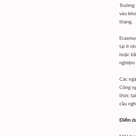
Trường 
vào kho
tháng.
Erasmus
tại ít 
hoặc bằ
nghiệm 
Các ngà
Công ng
thức tạ
cầu ngh
Điểm da