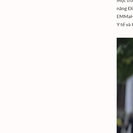
Một tro
năng Đi
EMMaH -
Y tế và