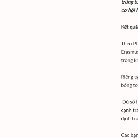
trúng t
cơ hội 
Kết qu
Theo Ph
Erasmus
trong k
Riêng t
bổng to
Dù số l
cạnh tr
định tr
Các bạn