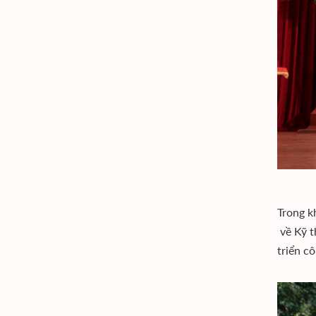
Trong k
về Kỹ t
triển c