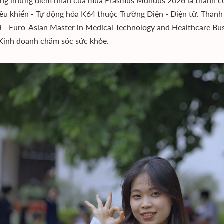
ng những điểm nhấn của mùa Erasmus Mundus 2026 là thành cô
ều khiển - Tự động hóa K64 thuộc Trường Điện - Điện tử. Thanh
 Euro-Asian Master in Medical Technology and Healthcare Bus
 Kinh doanh chăm sóc sức khỏe.