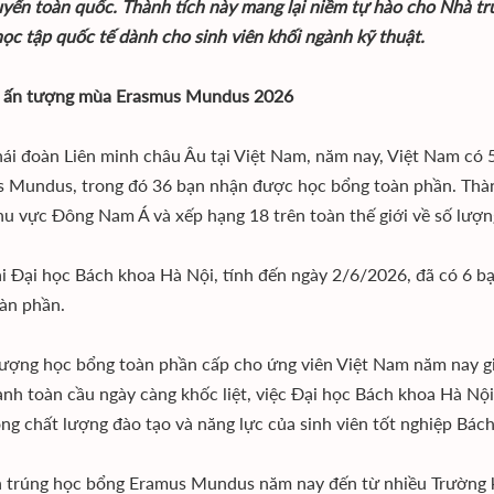
uyển toàn quốc. Thành tích này mang lại niềm tự hào cho Nhà tr
học tập quốc tế dành cho sinh viên khối ngành kỹ thuật.
ả ấn tượng mùa Erasmus Mundus 2026
ái đoàn Liên minh châu Âu tại Việt Nam, năm nay, Việt Nam có 5
 Mundus, trong đó 36 bạn nhận được học bổng toàn phần. Thành 
hu vực Đông Nam Á và xếp hạng 18 trên toàn thế giới về số lượn
ại Đại học Bách khoa Hà Nội, tính đến ngày 2/6/2026, đã có 6 b
àn phần.
ượng học bổng toàn phần cấp cho ứng viên Việt Nam năm nay g
anh toàn cầu ngày càng khốc liệt, việc Đại học Bách khoa Hà Nộ
ong chất lượng đào tạo và năng lực của sinh viên tốt nghiệp Bác
 trúng học bổng Eramus Mundus năm nay đến từ nhiều Trường kh