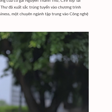
ng của cô gái Nguyễn Thanh Thư, CSV lớp Tài
 Thư đã xuất sắc trúng tuyển vào chương trình
iness, một chuyên ngành tập trung vào Công nghệ