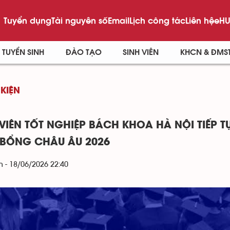
Tuyển dụng
Tài nguyên số
Email
Lịch công tác
Liên hệ
eHU
TUYỂN SINH
ĐÀO TẠO
SINH VIÊN
KHCN & ĐMS
 KIỆN
 VIÊN TỐT NGHIỆP BÁCH KHOA HÀ NỘI TIẾP 
BỔNG CHÂU ÂU 2026
 - 18/06/2026 22:40