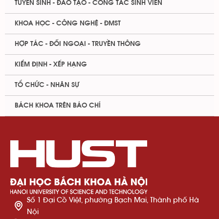
TUYỂN SINH - ĐÀO TẠO - CÔNG TÁC SINH VIÊN
KHOA HỌC - CÔNG NGHỆ - ĐMST
HỢP TÁC - ĐỐI NGOẠI - TRUYỀN THÔNG
KIỂM ĐỊNH - XẾP HẠNG
TỔ CHỨC - NHÂN SỰ
BÁCH KHOA TRÊN BÁO CHÍ
Số 1 Đại Cồ Việt, phường Bạch Mai, Thành phố Hà
Nội