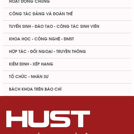
HOẠT ĐỘNG CHUNG
CÔNG TÁC ĐẢNG VÀ ĐOÀN THỂ
TUYỂN SINH - ĐÀO TẠO - CÔNG TÁC SINH VIÊN
KHOA HỌC - CÔNG NGHỆ - ĐMST
HỢP TÁC - ĐỐI NGOẠI - TRUYỀN THÔNG
KIỂM ĐỊNH - XẾP HẠNG
TỔ CHỨC - NHÂN SỰ
BÁCH KHOA TRÊN BÁO CHÍ