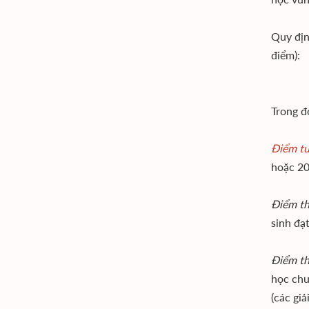
Quy địn
điểm):
Trong đ
Điểm tư
hoặc 20
Điểm th
sinh đạ
Điểm th
học chư
(các gi