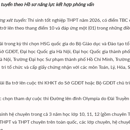
t tuyển theo Hồ sơ năng lực kết hợp phỏng vấn
ng xét tuyển:
Thí sinh tốt nghiệp THPT năm 2026, có điểm TBC 
 trở lên theo thang điểm 10 và đáp ứng một (01) trong những điề
giải trong kỳ thi chọn HSG quốc gia do Bộ Giáo dục và Đào tạo 
Sở GDĐT, Đại học Quốc gia Hà Nội, Đại học Quốc gia thành phố
 Nội, Trường Đại học Sư phạm thành phố Hồ Chí Minh, Trường 
 trì tổ chức và cấp giấy chứng nhận với các môn Toán, Lý, Hóa, S
 giải Ba trở lên cuộc thi KHKT do Sở GDĐT hoặc Bộ GDĐT chủ trì 
ợc chọn tham dự cuộc thi Đường lên đỉnh Olympia do Đài Truyền 
 sinh hệ chuyên trong cả 3 năm học lớp 10, 11, 12 (gồm chuyên To
THPT và THPT chuyên trên toàn quốc, các lớp chuyên, hệ chuyên
g.