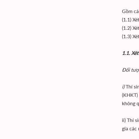
Gồm cá
(1.1) X
(1.2) X
(1.3) X
1.1. Xé
Đối tượ
i)
Thí si
(KHKT) 
không q
ii) Thí
gia các