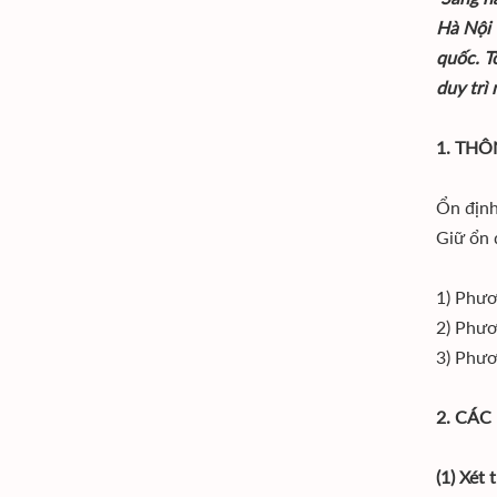
Hà Nội 
quốc. T
duy trì
1. TH
Ổn định
Giữ ổn 
1) Phươ
2) Phươ
3) Phươ
2. CÁ
(1) Xét 