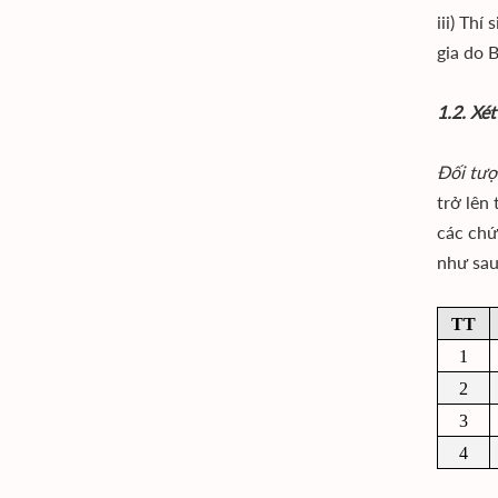
iii) Th
gia do 
1.2. Xé
Đối tượ
trở lên
các chứ
như sau
TT
1
2
3
4