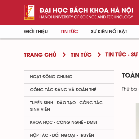
GIỚI THIỆU
TIN TỨC
SỰ KIỆN NỔI BẬT
TIN TỨC - SỰ
TRANG CHỦ
TIN TỨC
TOÀN
HOẠT ĐỘNG CHUNG
Thứ ba 
CÔNG TÁC ĐẢNG VÀ ĐOÀN THỂ
TUYỂN SINH - ĐÀO TẠO - CÔNG TÁC
SINH VIÊN
KHOA HỌC - CÔNG NGHỆ - ĐMST
HỢP TÁC - ĐỐI NGOẠI - TRUYỀN