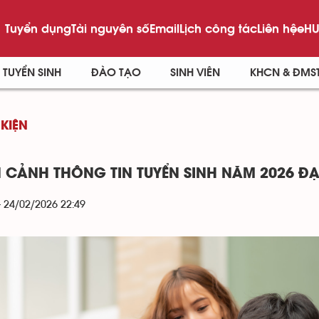
Tuyển dụng
Tài nguyên số
Email
Lịch công tác
Liên hệ
eHU
TUYỂN SINH
ĐÀO TẠO
SINH VIÊN
KHCN & ĐMS
 KIỆN
 CẢNH THÔNG TIN TUYỂN SINH NĂM 2026 Đ
- 24/02/2026 22:49