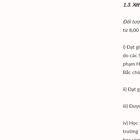
1.3. Xé
Đối tượ
từ 8,00
i) Đạt 
do các 
phạm Hà
Bắc chủ
ii) Đạt
iii) Đư
iv) Học
trường 
học vùn