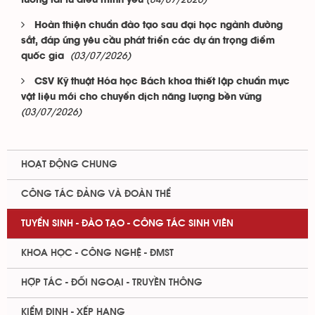
tương lai từ điều mình yêu
Hoàn thiện chuẩn đào tạo sau đại học ngành đường
sắt, đáp ứng yêu cầu phát triển các dự án trọng điểm
(03/07/2026)
quốc gia
CSV Kỹ thuật Hóa học Bách khoa thiết lập chuẩn mực
vật liệu mới cho chuyển dịch năng lượng bền vững
(03/07/2026)
HOẠT ĐỘNG CHUNG
CÔNG TÁC ĐẢNG VÀ ĐOÀN THỂ
TUYỂN SINH - ĐÀO TẠO - CÔNG TÁC SINH VIÊN
KHOA HỌC - CÔNG NGHỆ - ĐMST
HỢP TÁC - ĐỐI NGOẠI - TRUYỀN THÔNG
KIỂM ĐỊNH - XẾP HẠNG