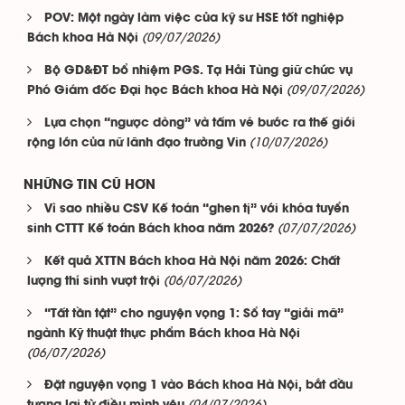
POV: Một ngày làm việc của kỹ sư HSE tốt nghiệp
(09/07/2026)
Bách khoa Hà Nội
Bộ GD&ĐT bổ nhiệm PGS. Tạ Hải Tùng giữ chức vụ
(09/07/2026)
Phó Giám đốc Đại học Bách khoa Hà Nội
Lựa chọn “ngược dòng” và tấm vé bước ra thế giới
(10/07/2026)
rộng lớn của nữ lãnh đạo trường Vin
NHỮNG TIN CŨ HƠN
Vì sao nhiều CSV Kế toán “ghen tị” với khóa tuyển
(07/07/2026)
sinh CTTT Kế toán Bách khoa năm 2026?
Kết quả XTTN Bách khoa Hà Nội năm 2026: Chất
(06/07/2026)
lượng thí sinh vượt trội
“Tất tần tật” cho nguyện vọng 1: Sổ tay “giải mã”
ngành Kỹ thuật thực phẩm Bách khoa Hà Nội
(06/07/2026)
Đặt nguyện vọng 1 vào Bách khoa Hà Nội, bắt đầu
(04/07/2026)