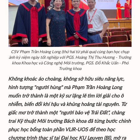
CSV Phạm Trần Hoàng Long (thứ hai từ phải qua) cùng bạn học chụp
ảnh kỷ niệm ngày tốt nghiệp với PGS. Hoàng Thị Thu Hương - Trưởng
khoa Khoa học và Công nghệ Môi trường, PGS. Đỗ Khắc Uẩn - Phó
Trưởng khoa
Không khoác áo choàng, không sở hữu siêu năng lực,
hình tượng "người hùng" mà Phạm Trần Hoàng Long
muốn trở thành là một kỹ sư lặng lẽ tìm lời giải cho ô
nhiễm, biến đổi khí hậu và khủng hoảng tài nguyên. Từ
giấc mơ trở thành một "người bảo vệ Trái Đất", chàng
trai Kỹ thuật Môi trường Bách khoa đã từng bước chinh
phục học bổng toàn phần VLIR-UOS để theo học
chương trình thạc sĩ tại Đại học KU Leuven (Bỉ), mở ra