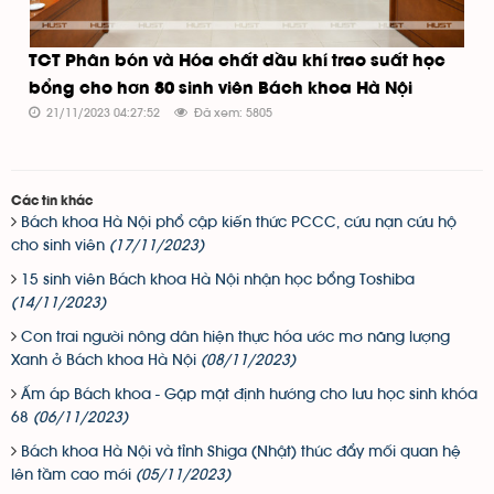
TCT Phân bón và Hóa chất dầu khí trao suất học
bổng cho hơn 80 sinh viên Bách khoa Hà Nội
21/11/2023 04:27:52
Đã xem: 5805
Các tin khác
Bách khoa Hà Nội phổ cập kiến thức PCCC, cứu nạn cứu hộ
cho sinh viên
(17/11/2023)
15 sinh viên Bách khoa Hà Nội nhận học bổng Toshiba
(14/11/2023)
Con trai người nông dân hiện thực hóa ước mơ năng lượng
Xanh ở Bách khoa Hà Nội
(08/11/2023)
Ấm áp Bách khoa - Gặp mặt định hướng cho lưu học sinh khóa
68
(06/11/2023)
Bách khoa Hà Nội và tỉnh Shiga (Nhật) thúc đẩy mối quan hệ
lên tầm cao mới
(05/11/2023)