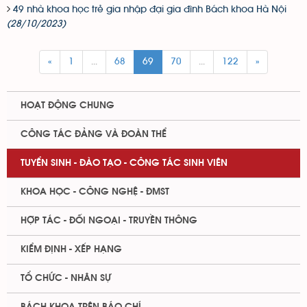
49 nhà khoa học trẻ gia nhập đại gia đình Bách khoa Hà Nội
(28/10/2023)
«
1
...
68
69
70
...
122
»
HOẠT ĐỘNG CHUNG
CÔNG TÁC ĐẢNG VÀ ĐOÀN THỂ
TUYỂN SINH - ĐÀO TẠO - CÔNG TÁC SINH VIÊN
KHOA HỌC - CÔNG NGHỆ - ĐMST
HỢP TÁC - ĐỐI NGOẠI - TRUYỀN THÔNG
KIỂM ĐỊNH - XẾP HẠNG
TỔ CHỨC - NHÂN SỰ
BÁCH KHOA TRÊN BÁO CHÍ