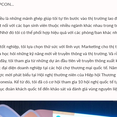
EPCON…
đều là những mảnh ghép giúp tôi tự tin bước vào thị trường lao 
t nối với các bạn sinh viên thuộc nhiều ngành khác nhau trong 
 Nhờ đó tôi có thể phối hợp hiệu quả với các phòng/ban khác n
 tốt nghiệp, tôi lựa chọn thử sức với lĩnh vực Marketing cho thị
 học hỏi những kỹ năng mới về truyền thông và thị trường. Và r
i đây, tôi tham gia từ những dự án đầu tiên về truyền thông xuấ
c đại diện doanh nghiệp tại các hội chợ thương mại quốc tế. Năm
c mời phát biểu tại Hội nghị thường niên của Hiệp hội Thương 
ndonesia. Kể từ đó, tôi đã có cơ hội tham gia 10 hội nghị quốc tế
ục đoàn khách quốc tế đến khảo sát và đánh giá vùng nguyên li