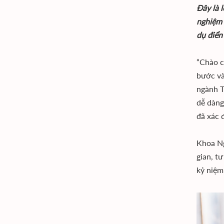
Đây là 
nghiệm 
dụ điển
“Chào c
bước và
ngành T
dễ dàng
đã xác 
Khoa Ng
gian, t
kỷ niệm