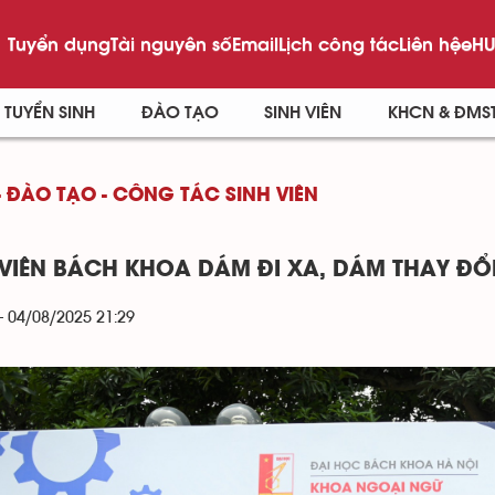
Tuyển dụng
Tài nguyên số
Email
Lịch công tác
Liên hệ
eHU
TUYỂN SINH
ĐÀO TẠO
SINH VIÊN
KHCN & ĐMS
- ĐÀO TẠO - CÔNG TÁC SINH VIÊN
 VIÊN BÁCH KHOA DÁM ĐI XA, DÁM THAY ĐỔ
- 04/08/2025 21:29