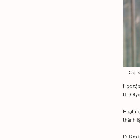
Chị Tr
Học tập
thi Oly
Hoạt độ
thành l
Đi làm t