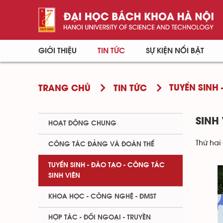
GIỚI THIỆU
TIN TỨC
SỰ KIỆN NỔI BẬT
TUYỂN SINH 
TRANG CHỦ
TIN TỨC
SINH
HOẠT ĐỘNG CHUNG
Thứ hai 
CÔNG TÁC ĐẢNG VÀ ĐOÀN THỂ
TUYỂN SINH - ĐÀO TẠO - CÔNG TÁC
SINH VIÊN
KHOA HỌC - CÔNG NGHỆ - ĐMST
HỢP TÁC - ĐỐI NGOẠI - TRUYỀN