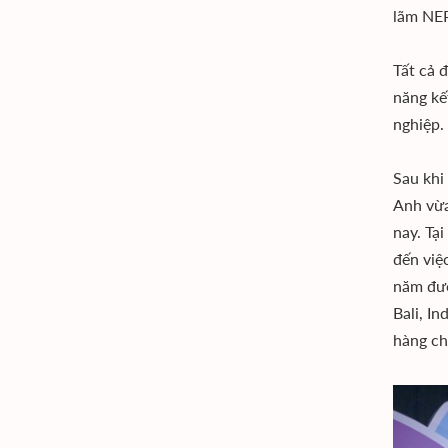
lãm N
Tất cả 
năng kế
nghiệp.
Sau khi
Anh vừa
nay. Tạ
đến việ
năm đượ
Bali, I
hàng ch