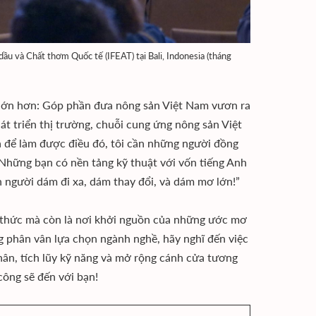
ầu và Chất thơm Quốc tế (IFEAT) tại Bali, Indonesia (tháng
lớn hơn: Góp phần đưa nông sản Việt Nam vươn ra
hát triển thị trường, chuỗi cung ứng nông sản Việt
Và để làm được điều đó, tôi cần những người đồng
 Những bạn có nền tảng kỹ thuật với vốn tiếng Anh
 người dám đi xa, dám thay đổi, và dám mơ lớn!”
ến thức mà còn là nơi khởi nguồn của những ước mơ
g phân vân lựa chọn ngành nghề, hãy nghĩ đến việc
hân, tích lũy kỹ năng và mở rộng cánh cửa tương
công sẽ đến với bạn!