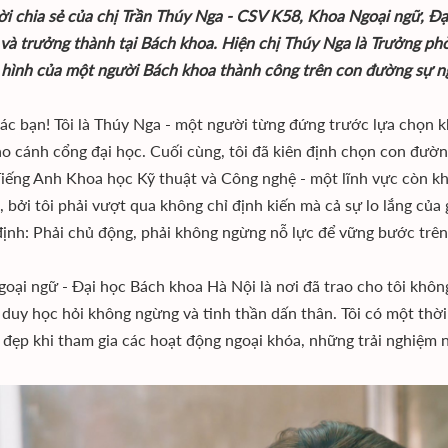
lời chia sẻ của chị Trần Thúy Nga - CSV K58, Khoa Ngoại ngữ, Đạ
và trưởng thành tại Bách khoa. Hiện chị Thúy Nga là Trưởng ph
 hình của một người Bách khoa thành công trên con đường sự n
ác bạn! Tôi là Thúy Nga - một người từng đứng trước lựa chọn 
o cánh cổng đại học. Cuối cùng, tôi đã kiên định chọn con đườ
iếng Anh Khoa học Kỹ thuật và Công nghệ - một lĩnh vực còn kh
, bởi tôi phải vượt qua không chỉ định kiến mà cả sự lo lắng của 
định: Phải chủ động, phải không ngừng nỗ lực để vững bước tr
oại ngữ - Đại học Bách khoa Hà Nội là nơi đã trao cho tôi không
ư duy học hỏi không ngừng và tinh thần dấn thân. Tôi có một thời
 đẹp khi tham gia các hoạt động ngoại khóa, những trải nghiệm 