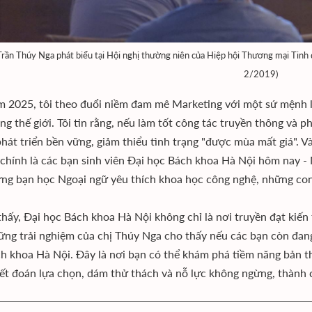
Trần Thúy Nga phát biểu tại Hội nghị thường niên của Hiệp hội Thương mại Tinh d
2/2019)
 2025, tôi theo đuổi niềm đam mê Marketing với một sứ mệnh 
ờng thế giới. Tôi tin rằng, nếu làm tốt công tác truyền thông và p
phát triển bền vững, giảm thiểu tình trạng "được mùa mất giá". 
 chính là các bạn sinh viên Đại học Bách khoa Hà Nội hôm nay -
ững bạn học Ngoại ngữ yêu thích khoa học công nghệ, những con
thấy, Đại học Bách khoa Hà Nội không chỉ là nơi truyền đạt ki
ững trải nghiệm của chị Thúy Nga cho thấy nếu các bạn còn đan
h khoa Hà Nội. Đây là nơi bạn có thể khám phá tiềm năng bản t
yết đoán lựa chọn, dám thử thách và nỗ lực không ngừng, thành 