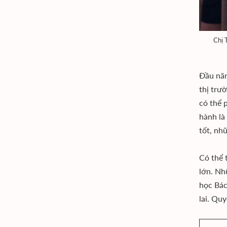
Chị 
Đầu năm
thị trư
có thể 
hành là
tốt, nh
Có thể 
lớn. Nh
học Bác
lai. Qu