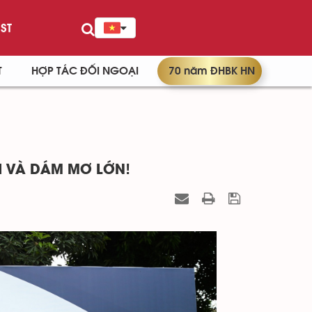
ST
T
HỢP TÁC ĐỐI NGOẠI
70 năm ĐHBK HN
I VÀ DÁM MƠ LỚN!