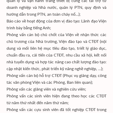
quản lý và vận hành trang thiết bị cùng các tài trợ từ
doanh nghiệp và Nhà nước, quản lý PTN, quy định và
hướng dẫn trong PTN, an toàn cháy nổ…);
Báo cáo về hoạt động của đơn vị đào tạo: Lãnh đạo Viện
trình bày bằng tiếng Anh;
Phỏng vấn cán bộ chủ chốt của Viện về nhận thức các
chủ trương của Nhà trường, Viện đào tạo và CTĐT (nội
dung và mối liên hệ mục tiêu đào tạo, triết lý giáo dục,
chuẩn đầu ra, cải tiến của CTĐT, nhu cầu xã hội, kết nối
nhà tuyển dụng và hợp tác nâng cao chất lượng đào tạo:
cập nhật kiến thức, phát triển kỹ năng nghề nghiệp, …);
Phỏng vấn cán bộ hỗ trợ CTĐT (Phục vụ giảng dạy, công
tác văn phòng Viện và các Phòng, Ban liên quan);
Phỏng vấn các giảng viên và nghiên cứu viên;
Phỏng vấn các sinh viên hiện đang theo học các CTĐT
từ năm thứ nhất đến năm thứ năm;
Phỏng vấn các cựu sinh viên đã tốt nghiệp CTĐT trong