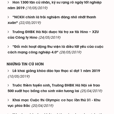
Hơn 1300 tân cử nhân, kỹ sư rạng rỡ ngày tốt nghiệp
(19/05/2019)
năm 2019
“NCKH chính là trải nghiệm đáng nhớ nhất thanh
(22/05/2019)
xuân”
Trường ĐHBK Hà Nội được tài trợ xe tải Hino – XZU
(24/05/2019)
của Công ty Hino
“Đổi mới hoạt động thư viện là điều tất yếu của cuộc
(28/05/2019)
cách mạng công nghiệp 4.0”
NHỮNG TIN CŨ HƠN
Lễ khai giảng khóa đào tạo thạc sĩ đợt 1 năm 2019
(10/05/2019)
Trước thềm tuyển sinh, Trường ĐHBK Hà Nội sẽ trao
(25/04/2019)
500 suất học bổng cho sinh viên tương lai
Khai mạc Cuộc thi Olympic cơ học lần thứ 31 - Khu
(20/04/2019)
vực phía Bắc