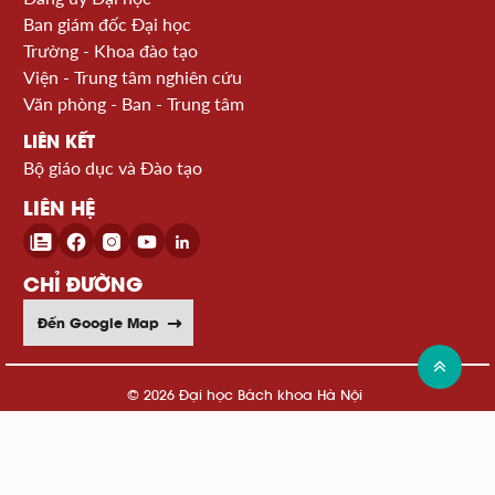
Ban giám đốc Đại học
Trường - Khoa đào tạo
Viện - Trung tâm nghiên cứu
Văn phòng - Ban - Trung tâm
LIÊN KẾT
Bộ giáo dục và Đào tạo
LIÊN HỆ
CHỈ ĐƯỜNG
Đến Google Map
© 2026 Đại học Bách khoa Hà Nội
Xem sơ đồ website >>
 Hust
Cổng thông tin KHCN Quốc gia
Cục sở hữu trí tuệ