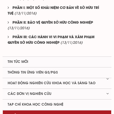
PHẦN I: MỘT SỐ KHÁI NIỆM CƠ BẢN VỀ SỞ HỮU TRÍ
(13/11/2016)
TUỆ
PHẦN II: BẢO VỆ QUYỀN SỞ HỮU CÔNG NGHIỆP
(13/11/2016)
PHẦN III: CÁC HÀNH VI VI PHẠM VÀ XÂM PHẠM
(13/11/2016)
QUYỀN SỞ HỮU CÔNG NGHIỆP
TIN TỨC MỚI
THÔNG TIN ỨNG VIÊN GS/PGS
HOẠT ĐỘNG NGHIÊN CỨU KHOA HỌC VÀ SÁNG TẠO
CÁC ĐƠN VỊ NGHIÊN CỨU
TẠP CHÍ KHOA HỌC CÔNG NGHỆ