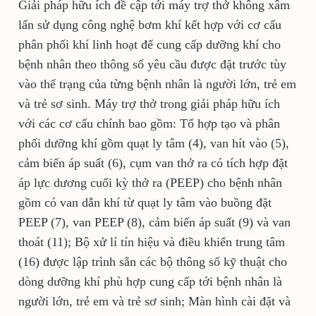
Giải pháp hữu ích đề cập tới máy trợ thở không xâm
lấn sử dụng công nghệ bơm khí kết hợp với cơ cấu
phân phối khí linh hoạt để cung cấp dưỡng khí cho
bệnh nhân theo thông số yêu cầu được đặt trước tùy
vào thể trạng của từng bệnh nhân là người lớn, trẻ em
và trẻ sơ sinh. Máy trợ thở trong giải pháp hữu ích
với các cơ cấu chính bao gồm: Tổ hợp tạo và phân
phối dưỡng khí gồm quạt ly tâm (4), van hít vào (5),
cảm biến áp suất (6), cụm van thở ra có tích hợp đặt
áp lực dương cuối kỳ thở ra (PEEP) cho bệnh nhân
gồm có van dẫn khí từ quạt ly tâm vào buồng đặt
PEEP (7), van PEEP (8), cảm biến áp suất (9) và van
thoát (11); Bộ xử lí tín hiệu và điều khiển trung tâm
(16) được lập trình sẵn các bộ thông số kỹ thuật cho
dòng dưỡng khí phù hợp cung cấp tới bệnh nhân là
người lớn, trẻ em và trẻ sơ sinh; Màn hình cài đặt và