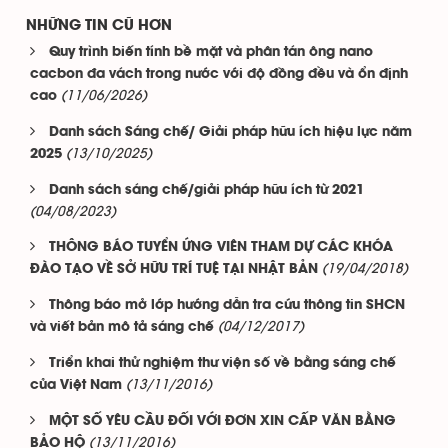
NHỮNG TIN CŨ HƠN
Quy trình biến tính bề mặt và phân tán ông nano
cacbon đa vách trong nước với độ đồng đều và ổn định
(11/06/2026)
cao
Danh sách Sáng chế/ Giải pháp hữu ích hiệu lực năm
(13/10/2025)
2025
Danh sách sáng chế/giải pháp hữu ích từ 2021
(04/08/2023)
THÔNG BÁO TUYỂN ỨNG VIÊN THAM DỰ CÁC KHÓA
(19/04/2018)
ĐÀO TẠO VỀ SỞ HỮU TRÍ TUỆ TẠI NHẬT BẢN
Thông báo mở lớp hướng dẫn tra cứu thông tin SHCN
(04/12/2017)
và viết bản mô tả sáng chế
Triển khai thử nghiệm thư viện số về bằng sáng chế
(13/11/2016)
của Việt Nam
MỘT SỐ YÊU CẦU ĐỐI VỚI ĐƠN XIN CẤP VĂN BẰNG
(13/11/2016)
BẢO HỘ