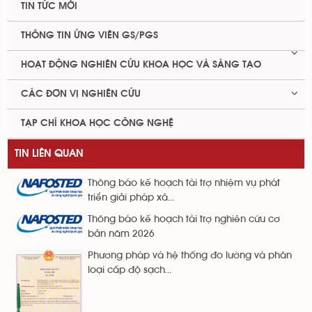
TIN TỨC MỚI
THÔNG TIN ỨNG VIÊN GS/PGS
HOẠT ĐỘNG NGHIÊN CỨU KHOA HỌC VÀ SÁNG TẠO
CÁC ĐƠN VỊ NGHIÊN CỨU
TẠP CHÍ KHOA HỌC CÔNG NGHỆ
TIN LIÊN QUAN
Thông báo kế hoạch tài trợ nhiệm vụ phát
triển giải pháp xã...
Thông báo kế hoạch tài trợ nghiên cứu cơ
bản năm 2026
Phương pháp và hệ thống đo lường và phân
loại cấp độ sạch...