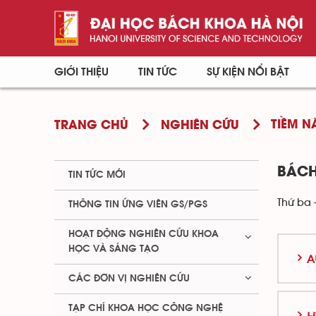
GIỚI THIỆU
TIN TỨC
SỰ KIỆN NỔI BẬT
TIỀM 
TRANG CHỦ
NGHIÊN CỨU
BÁCH
TIN TỨC MỚI
Thứ ba 
THÔNG TIN ỨNG VIÊN GS/PGS
HOẠT ĐỘNG NGHIÊN CỨU KHOA
HỌC VÀ SÁNG TẠO
A
CÁC ĐƠN VỊ NGHIÊN CỨU
TẠP CHÍ KHOA HỌC CÔNG NGHỆ
H