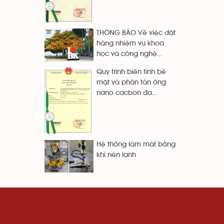
THÔNG BÁO Về việc đặt
hàng nhiệm vụ khoa
học và công nghệ...
Quy trình biến tính bề
mặt và phân tán ông
nano cacbon đa...
Hệ thống làm mát bằng
khí nén lạnh