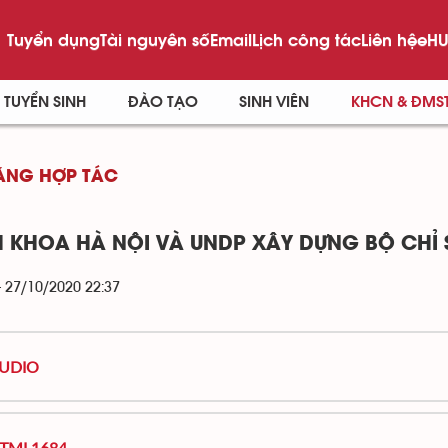
Tuyển dụng
Tài nguyên số
Email
Lịch công tác
Liên hệ
eHU
TUYỂN SINH
ĐÀO TẠO
SINH VIÊN
KHCN & ĐMS
NĂNG HỢP TÁC
 KHOA HÀ NỘI VÀ UNDP XÂY DỰNG BỘ CHỈ
- 27/10/2020 22:37
UDIO
TML1684