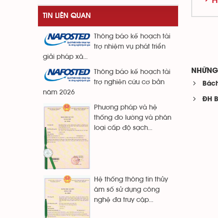
TIN LIÊN QUAN
Thông báo kế hoạch tài
trợ nhiệm vụ phát triển
giải pháp xã...
NHỮNG 
Thông báo kế hoạch tài
trợ nghiên cứu cơ bản
Bách
năm 2026
ĐH B
Phương pháp và hệ
thống đo lường và phân
loại cấp độ sạch...
Hệ thống thông tin thủy
âm số sử dụng công
nghệ đa truy cập...