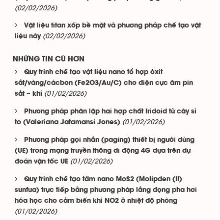
(02/02/2026)
Vật liệu titan xốp bề mặt và phương pháp chế tạo vật
(02/02/2026)
liệu này
NHỮNG TIN CŨ HƠN
Quy trình chế tạo vật liệu nano tổ hợp ôxít
sắt/vàng/cácbon (Fe2O3/Au/C) cho điện cực âm pin
(01/02/2026)
sắt – khí
Phương pháp phân lập hai hợp chất Iridoid từ cây sì
(01/02/2026)
to (Valeriana Jatamansi Jones)
Phương pháp gọi nhắn (paging) thiết bị người dùng
(UE) trong mạng truyền thông di động 4G dựa trên dự
(01/02/2026)
đoán vận tốc UE
Quy trình chế tạo tấm nano MoS2 (Molipđen (II)
sunfua) trực tiếp bằng phương pháp lắng đọng pha hơi
hóa học cho cảm biến khí NO2 ở nhiệt độ phòng
(01/02/2026)