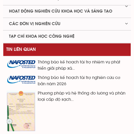
HOẠT ĐỘNG NGHIÊN CỨU KHOA HỌC VÀ SÁNG TẠO
CÁC ĐƠN VỊ NGHIÊN CỨU
TẠP CHÍ KHOA HỌC CÔNG NGHỆ
TIN LIÊN QUAN
Thông báo kế hoạch tài trợ nhiệm vụ phát
triển giải pháp xã...
Thông báo kế hoạch tài trợ nghiên cứu cơ
bản năm 2026
Phương pháp và hệ thống đo lường và phân
loại cấp độ sạch...