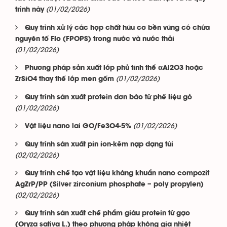
(01/02/2026)
trình này
Quy trình xử lý các hợp chất hữu cơ bền vững có chứa
nguyên tố Flo (FPOPS) trong nước và nước thải
(01/02/2026)
Phương pháp sản xuất lớp phủ tinh thể αAl2O3 hoặc
(01/02/2026)
ZrSiO4 thay thế lớp men gốm
Quy trình sản xuất protein đơn bào từ phế liệu gỗ
(01/02/2026)
(01/02/2026)
Vật liệu nano lai GO/Fe3O4-5%
Quy trình sản xuất pin ion-kẽm nạp dạng túi
(02/02/2026)
Quy trình chế tạo vật liệu kháng khuẩn nano compozit
AgZrP/PP (Silver zirconium phosphate – poly propylen)
(02/02/2026)
Quy trình sản xuất chế phẩm giàu protein từ gạo
(Oryza sativa L.) theo phương pháp không gia nhiệt