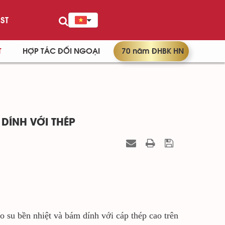
ST
T
HỢP TÁC ĐỐI NGOẠI
70 năm ĐHBK HN
 DÍNH VỚI THÉP
ao su bền nhiệt và bám dính với cáp thép cao trên