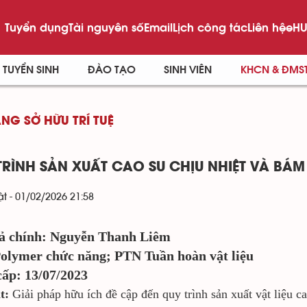
Tuyển dụng
Tài nguyên số
Email
Lịch công tác
Liên hệ
eHU
TUYỂN SINH
ĐÀO TẠO
SINH VIÊN
KHCN & ĐMS
NG SỞ HỮU TRÍ TUỆ
TRÌNH SẢN XUẤT CAO SU CHỊU NHIỆT VÀ BÁM
t - 01/02/2026 21:58
iả chính: Nguyễn Thanh Liêm
olymer chức năng; PTN Tuần hoàn vật liệu
ấp: 13/07/2023
t:
Giải pháp hữu ích đề cập đến quy trình sản xuất vật liệu c