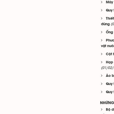
Máy 
Quy 
Thiế
(
đứng
Ống 
Phươ
vật nuô
Cột 
Hợp 
(01/02/
Áo b
Quy 
Quy 
NHỮNG 
Bộ d