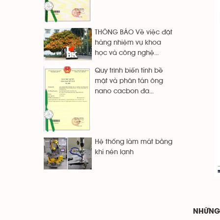
THÔNG BÁO Về việc đặt
hàng nhiệm vụ khoa
học và công nghệ...
Quy trình biến tính bề
mặt và phân tán ông
nano cacbon đa...
Hệ thống làm mát bằng
khí nén lạnh
NHỮNG 