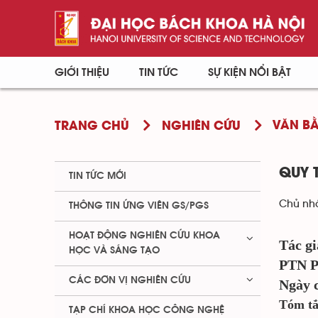
GIỚI THIỆU
TIN TỨC
SỰ KIỆN NỔI BẬT
VĂN BẰ
TRANG CHỦ
NGHIÊN CỨU
QUY 
TIN TỨC MỚI
Chủ nhậ
THÔNG TIN ỨNG VIÊN GS/PGS
HOẠT ĐỘNG NGHIÊN CỨU KHOA
Tác g
HỌC VÀ SÁNG TẠO
PTN P
CÁC ĐƠN VỊ NGHIÊN CỨU
Ngày c
Tóm tắ
TẠP CHÍ KHOA HỌC CÔNG NGHỆ