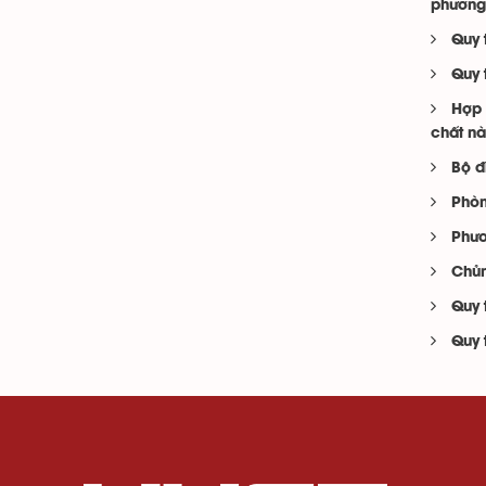
phương
Quy 
Quy 
Hợp 
chất nà
Bộ đ
Phòn
Phươ
Chủn
Quy 
Quy 