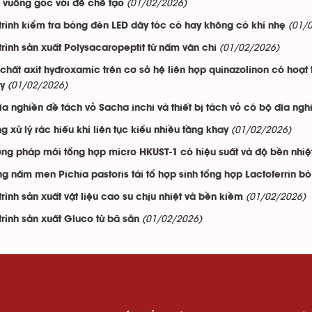
(01/02/2026)
 vuông góc với đế chế tạo
(01/
trình kiểm tra bóng đèn LED dây tóc có hay không có khí nhẹ
(01/02/2026)
trình sản xuất Polysacaropeptit từ nấm vân chi
chất axit hyđroxamic trên cơ sở hệ liên hợp quinazolinon có hoạt 
(01/02/2026)
y
ĩa nghiền đề tách vỏ Sacha inchi và thiết bị tách vỏ có bộ đĩa ngh
(01/02/2026)
g xử lý rác hiếu khí liên tục kiểu nhiều tầng khay
ng pháp mới tổng hợp micro HKUST-1 có hiệu suất và độ bền nhiệ
g nấm men Pichia pastoris tái tổ hợp sinh tổng hợp Lactoferrin bò 
(01/02/2026)
trình sản xuất vật liệu cao su chịu nhiệt và bền kiềm
(01/02/2026)
trình sản xuất Gluco từ bã sắn