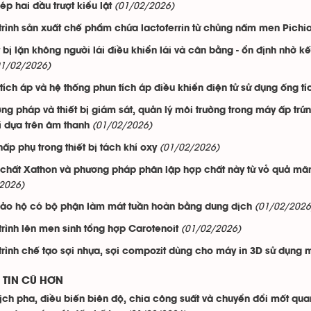
(01/02/2026)
ép hai đầu trượt kiểu lật
trình sản xuất chế phẩm chứa lactoferrin từ chủng nấm men Pichia
t bị lặn không người lái điều khiển lái và cân bằng - ổn định nhờ k
01/02/2026)
tích áp và hệ thống phun tích áp điều khiển điện tử sử dụng ống tí
ng pháp và thiết bị giám sát, quản lý môi trường trong máy ấp tr
(01/02/2026)
i dựa trên âm thanh
(01/02/2026)
hấp phụ trong thiết bị tách khí oxy
chất Xathon và phương pháp phân lập hợp chất này từ vỏ quả măn
2026)
(01/02/2026
ảo hộ có bộ phận làm mát tuần hoàn bằng dung dịch
(01/02/2026)
trình lên men sinh tổng hợp Carotenoit
trình chế tạo sợi nhựa, sợi compozit dùng cho máy in 3D sử dụng
TIN CŨ HƠN
ịch pha, điều biến biên độ, chia công suất và chuyển đổi mốt qu