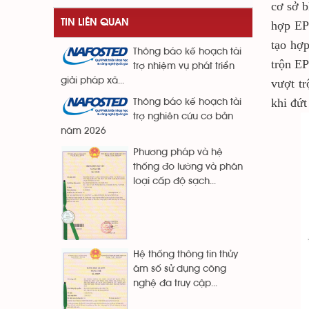
cơ sở b
TIN LIÊN QUAN
hợp EP
tạo hợp
Thông báo kế hoạch tài
trộn EP
trợ nhiệm vụ phát triển
giải pháp xã...
vượt tr
khi đứt
Thông báo kế hoạch tài
trợ nghiên cứu cơ bản
năm 2026
Phương pháp và hệ
thống đo lường và phân
loại cấp độ sạch...
Hệ thống thông tin thủy
âm số sử dụng công
nghệ đa truy cập...