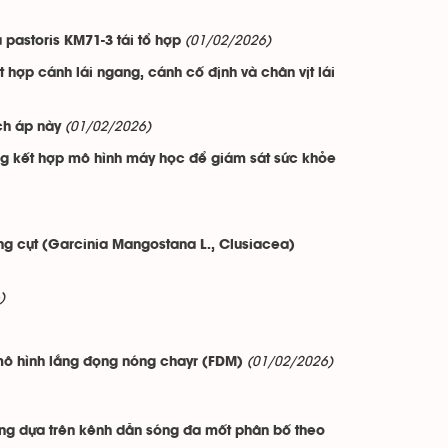
(01/02/2026)
 pastoris KM71-3 tái tổ hợp
ết hợp cánh lái ngang, cánh cố định và chân vịt lái
(01/02/2026)
ch áp này
ứng kết hợp mô hình máy học để giám sát sức khỏe
g cụt (Garcinia Mangostana L., Clusiacea)
)
(01/02/2026)
 mô hình lắng đọng nóng chayr (FDM)
ang dựa trên kênh dẫn sóng đa mốt phân bố theo