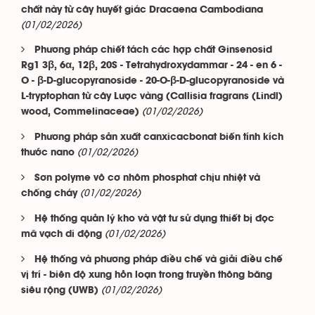
chất này từ cây huyết giác Dracaena Cambodiana
(01/02/2026)
Phương pháp chiết tách các hợp chất Ginsenosid
Rg1 3β, 6α, 12β, 20S - Tetrahydroxydammar - 24 - en 6 -
O - β-D-glucopyranoside - 20-O-β-D-glucopyranoside và
L-tryptophan từ cây Lược vàng (Callisia fragrans (Lindl)
(01/02/2026)
wood, Commelinaceae)
Phương pháp sản xuất canxicacbonat biến tính kích
(01/02/2026)
thước nano
Sơn polyme vô cơ nhôm phosphat chịu nhiệt và
(01/02/2026)
chống cháy
Hệ thống quản lý kho và vật tư sử dụng thiết bị đọc
(01/02/2026)
mã vạch di động
Hệ thống và phương pháp điều chế và giải điều chế
vị trí - biên độ xung hỗn loạn trong truyền thông băng
(01/02/2026)
siêu rộng (UWB)