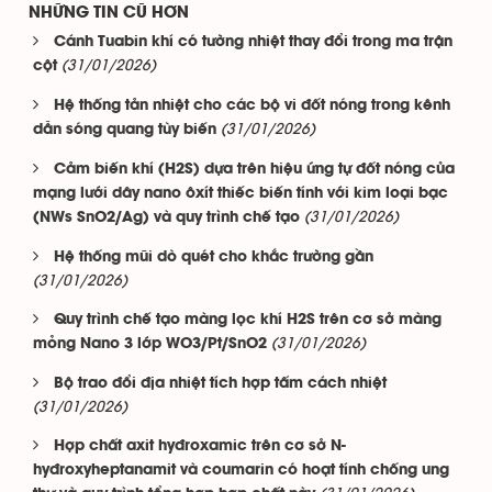
NHỮNG TIN CŨ HƠN
Cánh Tuabin khí có tường nhiệt thay đổi trong ma trận
(31/01/2026)
cột
Hệ thống tản nhiệt cho các bộ vi đốt nóng trong kênh
(31/01/2026)
dẫn sóng quang tùy biến
Cảm biến khí (H2S) dựa trên hiệu ứng tự đốt nóng của
mạng lưới dây nano ôxít thiếc biến tính với kim loại bạc
(31/01/2026)
(NWs SnO2/Ag) và quy trình chế tạo
Hệ thống mũi dò quét cho khắc trường gần
(31/01/2026)
Quy trình chế tạo màng lọc khí H2S trên cơ sở màng
(31/01/2026)
mỏng Nano 3 lớp WO3/Pt/SnO2
Bộ trao đổi địa nhiệt tích hợp tấm cách nhiệt
(31/01/2026)
Hợp chất axit hyđroxamic trên cơ sở N-
hyđroxyheptanamit và coumarin có hoạt tính chống ung