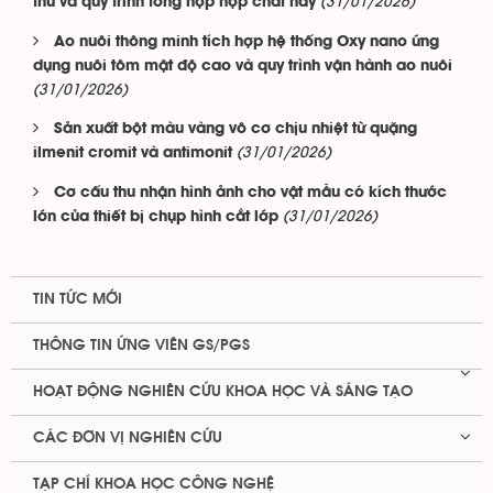
(31/01/2026)
thư và quy trình tổng hợp hợp chất này
Ao nuôi thông minh tích hợp hệ thống Oxy nano ứng
dụng nuôi tôm mật độ cao và quy trình vận hành ao nuôi
(31/01/2026)
Sản xuất bột màu vàng vô cơ chịu nhiệt từ quặng
(31/01/2026)
ilmenit cromit và antimonit
Cơ cấu thu nhận hình ảnh cho vật mẫu có kích thước
(31/01/2026)
lớn của thiết bị chụp hình cắt lớp
TIN TỨC MỚI
THÔNG TIN ỨNG VIÊN GS/PGS
HOẠT ĐỘNG NGHIÊN CỨU KHOA HỌC VÀ SÁNG TẠO
CÁC ĐƠN VỊ NGHIÊN CỨU
TẠP CHÍ KHOA HỌC CÔNG NGHỆ