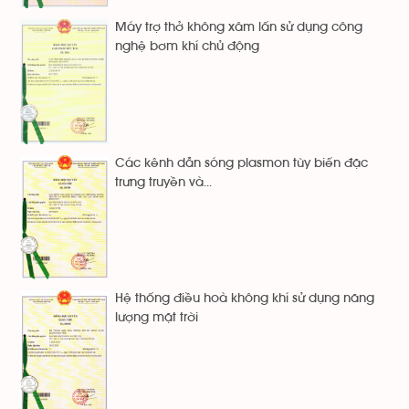
Máy trợ thở không xâm lấn sử dụng công
nghệ bơm khí chủ động
Các kênh dẫn sóng plasmon tùy biến đặc
trưng truyền và...
Hệ thống điều hoà không khí sử dụng năng
lượng mặt trời