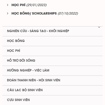
(29/01/2023)
HỌC PHÍ
(07/10/2022)
HỌC BỔNG/ SCHOLARSHIPS
NGHIÊN CỨU - SÁNG TẠO - KHỞI NGHIỆP
HỌC BỔNG
HỌC PHÍ
HỖ TRỢ ĐỜI SỐNG
HƯỚNG NGHIỆP - VIỆC LÀM
ĐOÀN THANH NIÊN - HỘI SINH VIÊN
CÂU LẠC BỘ SINH VIÊN
CỰU SINH VIÊN